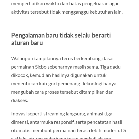
memperhatikan waktu dan batas pengeluaran agar
aktivitas tersebut tidak mengganggu kebutuhan lain.
Pengalaman baru tidak selalu berarti
aturan baru
Walaupun tampilannya terus berkembang, dasar
permainan Sicbo sebenarnya masih sama. Tiga dadu
dikocok, kemudian hasilnya digunakan untuk
menentukan kategori pemenang. Teknologi hanya
mengubah cara proses tersebut ditampilkan dan
diakses.
Inovasi seperti streaming langsung, animasi tiga
dimensi, antarmuka responsif, serta pencatatan hasil
otomatis membuat permainan terasa lebih modern. Di
sisi lain, aturan sederhana tetap menjadi alasan