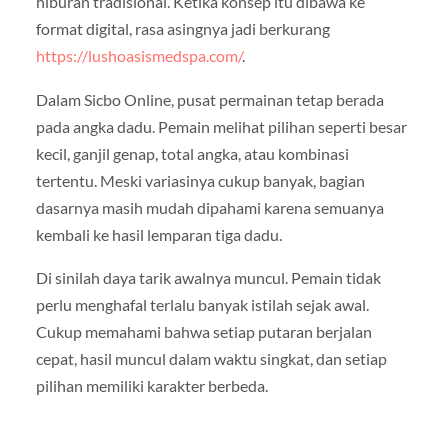
hiburan tradisional. Ketika konsep itu dibawa ke
format digital, rasa asingnya jadi berkurang
https://lushoasismedspa.com/
.
Dalam Sicbo Online, pusat permainan tetap berada
pada angka dadu. Pemain melihat pilihan seperti besar
kecil, ganjil genap, total angka, atau kombinasi
tertentu. Meski variasinya cukup banyak, bagian
dasarnya masih mudah dipahami karena semuanya
kembali ke hasil lemparan tiga dadu.
Di sinilah daya tarik awalnya muncul. Pemain tidak
perlu menghafal terlalu banyak istilah sejak awal.
Cukup memahami bahwa setiap putaran berjalan
cepat, hasil muncul dalam waktu singkat, dan setiap
pilihan memiliki karakter berbeda.