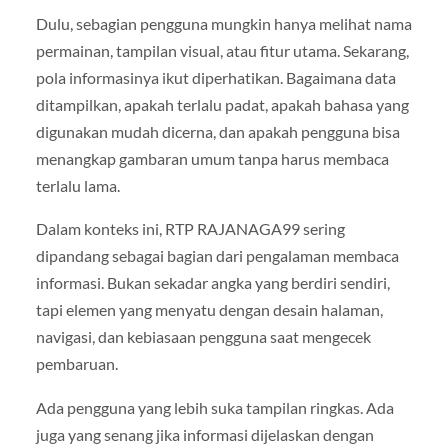
Dulu, sebagian pengguna mungkin hanya melihat nama
permainan, tampilan visual, atau fitur utama. Sekarang,
pola informasinya ikut diperhatikan. Bagaimana data
ditampilkan, apakah terlalu padat, apakah bahasa yang
digunakan mudah dicerna, dan apakah pengguna bisa
menangkap gambaran umum tanpa harus membaca
terlalu lama.
Dalam konteks ini, RTP RAJANAGA99 sering
dipandang sebagai bagian dari pengalaman membaca
informasi. Bukan sekadar angka yang berdiri sendiri,
tapi elemen yang menyatu dengan desain halaman,
navigasi, dan kebiasaan pengguna saat mengecek
pembaruan.
Ada pengguna yang lebih suka tampilan ringkas. Ada
juga yang senang jika informasi dijelaskan dengan