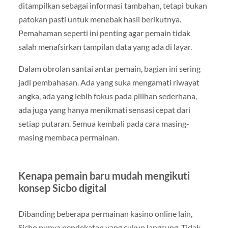
ditampilkan sebagai informasi tambahan, tetapi bukan
patokan pasti untuk menebak hasil berikutnya.
Pemahaman seperti ini penting agar pemain tidak
salah menafsirkan tampilan data yang ada di layar.
Dalam obrolan santai antar pemain, bagian ini sering
jadi pembahasan. Ada yang suka mengamati riwayat
angka, ada yang lebih fokus pada pilihan sederhana,
ada juga yang hanya menikmati sensasi cepat dari
setiap putaran. Semua kembali pada cara masing-
masing membaca permainan.
Kenapa pemain baru mudah mengikuti
konsep Sicbo digital
Dibanding beberapa permainan kasino online lain,
Sicbo punya pendekatan yang cukup langsung. Tidak