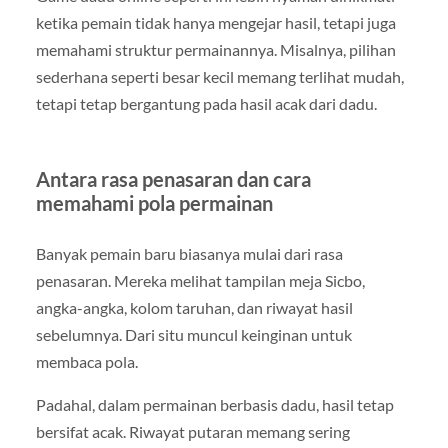
ketika pemain tidak hanya mengejar hasil, tetapi juga
memahami struktur permainannya. Misalnya, pilihan
sederhana seperti besar kecil memang terlihat mudah,
tetapi tetap bergantung pada hasil acak dari dadu.
Antara rasa penasaran dan cara
memahami pola permainan
Banyak pemain baru biasanya mulai dari rasa
penasaran. Mereka melihat tampilan meja Sicbo,
angka-angka, kolom taruhan, dan riwayat hasil
sebelumnya. Dari situ muncul keinginan untuk
membaca pola.
Padahal, dalam permainan berbasis dadu, hasil tetap
bersifat acak. Riwayat putaran memang sering