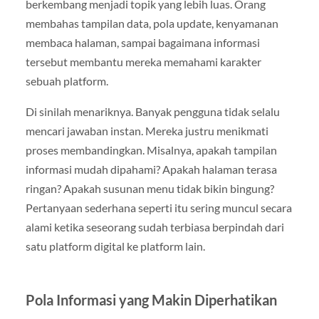
berkembang menjadi topik yang lebih luas. Orang
membahas tampilan data, pola update, kenyamanan
membaca halaman, sampai bagaimana informasi
tersebut membantu mereka memahami karakter
sebuah platform.
Di sinilah menariknya. Banyak pengguna tidak selalu
mencari jawaban instan. Mereka justru menikmati
proses membandingkan. Misalnya, apakah tampilan
informasi mudah dipahami? Apakah halaman terasa
ringan? Apakah susunan menu tidak bikin bingung?
Pertanyaan sederhana seperti itu sering muncul secara
alami ketika seseorang sudah terbiasa berpindah dari
satu platform digital ke platform lain.
Pola Informasi yang Makin Diperhatikan