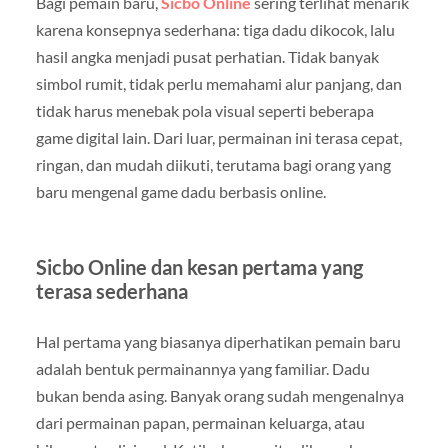
Bagi pemain baru,
Sicbo Online
sering terlihat menarik
karena konsepnya sederhana: tiga dadu dikocok, lalu
hasil angka menjadi pusat perhatian. Tidak banyak
simbol rumit, tidak perlu memahami alur panjang, dan
tidak harus menebak pola visual seperti beberapa
game digital lain. Dari luar, permainan ini terasa cepat,
ringan, dan mudah diikuti, terutama bagi orang yang
baru mengenal game dadu berbasis online.
Sicbo Online dan kesan pertama yang
terasa sederhana
Hal pertama yang biasanya diperhatikan pemain baru
adalah bentuk permainannya yang familiar. Dadu
bukan benda asing. Banyak orang sudah mengenalnya
dari permainan papan, permainan keluarga, atau