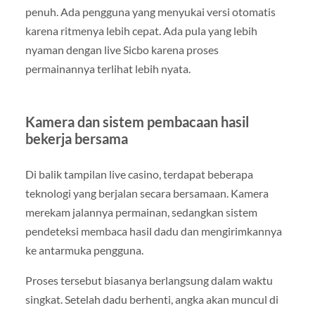
penuh. Ada pengguna yang menyukai versi otomatis
karena ritmenya lebih cepat. Ada pula yang lebih
nyaman dengan live Sicbo karena proses
permainannya terlihat lebih nyata.
Kamera dan sistem pembacaan hasil
bekerja bersama
Di balik tampilan live casino, terdapat beberapa
teknologi yang berjalan secara bersamaan. Kamera
merekam jalannya permainan, sedangkan sistem
pendeteksi membaca hasil dadu dan mengirimkannya
ke antarmuka pengguna.
Proses tersebut biasanya berlangsung dalam waktu
singkat. Setelah dadu berhenti, angka akan muncul di