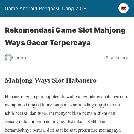
Game Android Penghasil Uang 2018
Rekomendasi Game Slot Mahjong
Ways Gacor Terpercaya
admin
3 tahun ago
Mahjong Ways Slot Habanero
Habanero terlampau populer, diawalnya periodenya habanero ini
mempunyai tingkat kemenangan takaran paling tinggi meraih
lebih berasal dari 80%, ini menyebabkan pemain sukai dan
senang didalam permainan yang disiapkan. Kelihatan
bertambahnya berasal dari saat ke saat prosentase menangnya