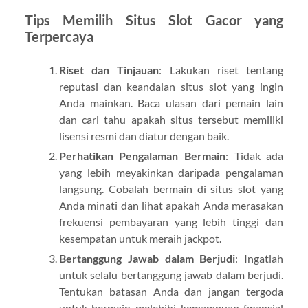
Tips Memilih Situs Slot Gacor yang
Terpercaya
Riset dan Tinjauan
: Lakukan riset tentang
reputasi dan keandalan situs slot yang ingin
Anda mainkan. Baca ulasan dari pemain lain
dan cari tahu apakah situs tersebut memiliki
lisensi resmi dan diatur dengan baik.
Perhatikan Pengalaman Bermain
: Tidak ada
yang lebih meyakinkan daripada pengalaman
langsung. Cobalah bermain di situs slot yang
Anda minati dan lihat apakah Anda merasakan
frekuensi pembayaran yang lebih tinggi dan
kesempatan untuk meraih jackpot.
Bertanggung Jawab dalam Berjudi
: Ingatlah
untuk selalu bertanggung jawab dalam berjudi.
Tentukan batasan Anda dan jangan tergoda
untuk bermain melebihi kemampuan finansial