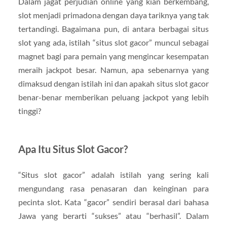
Dalam jagat perjudian online yang kian berkembang,
slot menjadi primadona dengan daya tariknya yang tak
tertandingi. Bagaimana pun, di antara berbagai situs
slot yang ada, istilah “situs slot gacor” muncul sebagai
magnet bagi para pemain yang mengincar kesempatan
meraih jackpot besar. Namun, apa sebenarnya yang
dimaksud dengan istilah ini dan apakah situs slot gacor
benar-benar memberikan peluang jackpot yang lebih
tinggi?
Apa Itu Situs Slot Gacor?
“Situs slot gacor” adalah istilah yang sering kali
mengundang rasa penasaran dan keinginan para
pecinta slot. Kata “gacor” sendiri berasal dari bahasa
Jawa yang berarti “sukses” atau “berhasil”. Dalam