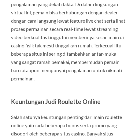
pengalaman yang dekati fakta. Di dalam lingkungan
virtual ini, pemain bisa berhubungan dengan dealer
dengan cara langsung lewat feature live chat serta lihat
proses permainan secara real-time lewat streaming
video berkualitas tinggi. Ini memberinya kesan main di
casino fisik tak mesti tinggalkan rumah. Terkecuali itu,
beberapa situs ini sering ditambahkan antar-muka
yang sangat ramah pemakai, mempermudah pemain
baru ataupun mempunyai pengalaman untuk nikmati
permainan.
Keuntungan Judi Roulette Online
Salah satunya keuntungan penting dari main roulette
online yaitu ada beberapa bonus serta promo yang
disodori oleh beberapa situs casino. Banyak situs