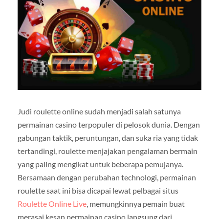
Judi roulette online sudah menjadi salah satunya
permainan casino terpopuler di pelosok dunia. Dengan
gabungan taktik, peruntungan, dan suka ria yang tidak
tertandingi, roulette menjajakan pengalaman bermain
yang paling mengikat untuk beberapa pemujanya.
Bersamaan dengan perubahan technologi, permainan
roulette saat ini bisa dicapai lewat pelbagai situs
Roulette Online Live
, memungkinnya pemain buat
merasai kesan permainan casino langsung dari