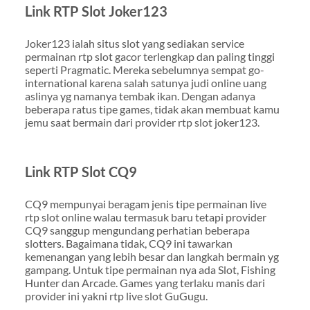
Link RTP Slot Joker123
Joker123 ialah situs slot yang sediakan service
permainan rtp slot gacor terlengkap dan paling tinggi
seperti Pragmatic. Mereka sebelumnya sempat go-
international karena salah satunya judi online uang
aslinya yg namanya tembak ikan. Dengan adanya
beberapa ratus tipe games, tidak akan membuat kamu
jemu saat bermain dari provider rtp slot joker123.
Link RTP Slot CQ9
CQ9 mempunyai beragam jenis tipe permainan live
rtp slot online walau termasuk baru tetapi provider
CQ9 sanggup mengundang perhatian beberapa
slotters.
Bagaimana tidak, CQ9 ini tawarkan
kemenangan yang lebih besar dan langkah bermain yg
gampang. Untuk tipe permainan nya ada Slot, Fishing
Hunter dan Arcade. Games yang terlaku manis dari
provider ini yakni rtp live slot GuGugu.