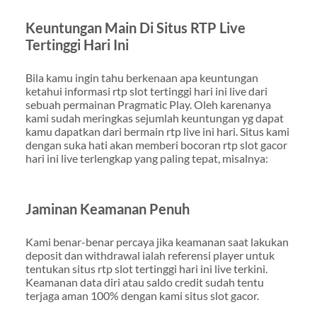
Keuntungan Main Di Situs RTP Live
Tertinggi Hari Ini
Bila kamu ingin tahu berkenaan apa keuntungan
ketahui informasi rtp slot tertinggi hari ini live dari
sebuah permainan Pragmatic Play. Oleh karenanya
kami sudah meringkas sejumlah keuntungan yg dapat
kamu dapatkan dari bermain rtp live ini hari. Situs kami
dengan suka hati akan memberi bocoran rtp slot gacor
hari ini live terlengkap yang paling tepat, misalnya:
Jaminan Keamanan Penuh
Kami benar-benar percaya jika keamanan saat lakukan
deposit dan withdrawal ialah referensi player untuk
tentukan situs rtp slot tertinggi hari ini live terkini.
Keamanan data diri atau saldo credit sudah tentu
terjaga aman 100% dengan kami situs slot gacor.