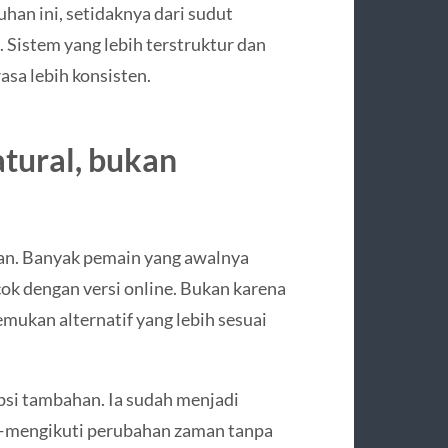
han ini, setidaknya dari sudut
Sistem yang lebih terstruktur dan
sa lebih konsisten.
tural, bukan
akan. Banyak pemain yang awalnya
cok dengan versi online. Bukan karena
mukan alternatif yang lebih sesuai
 opsi tambahan. Ia sudah menjadi
ri—mengikuti perubahan zaman tanpa