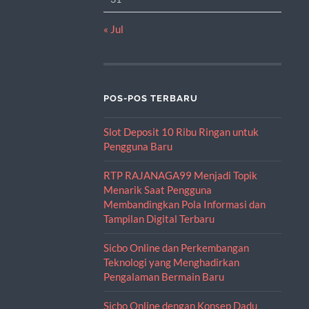
« Jul
POS-POS TERBARU
Slot Deposit 10 Ribu Ringan untuk
Pengguna Baru
RTP RAJANAGA99 Menjadi Topik
Menarik Saat Pengguna
Membandingkan Pola Informasi dan
Tampilan Digital Terbaru
Sicbo Online dan Perkembangan
Teknologi yang Menghadirkan
Pengalaman Bermain Baru
Sicbo Online dengan Konsep Dadu