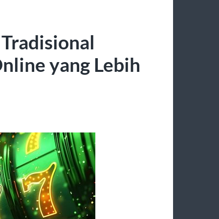
Tradisional
Online yang Lebih