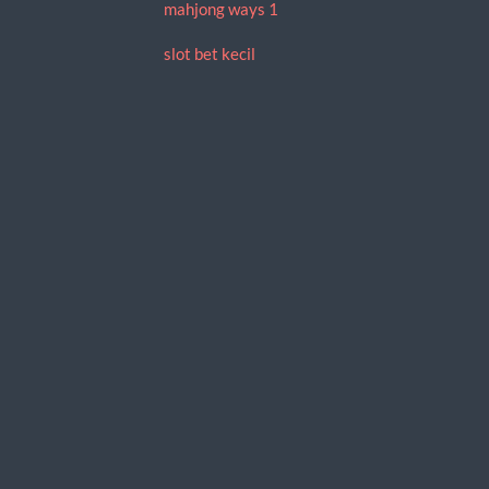
mahjong ways 1
slot bet kecil