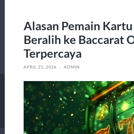
Alasan Pemain Kartu 
Beralih ke Baccarat 
Terpercaya
APRIL 21, 2026
/
ADMIN