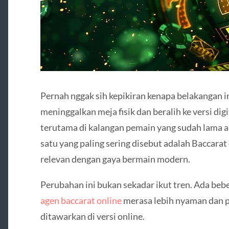
Pernah nggak sih kepikiran kenapa belakangan 
meninggalkan meja fisik dan beralih ke versi dig
terutama di kalangan pemain yang sudah lama a
satu yang paling sering disebut adalah Baccarat 
relevan dengan gaya bermain modern.
Perubahan ini bukan sekadar ikut tren. Ada be
agen baccarat online
merasa lebih nyaman dan p
ditawarkan di versi online.