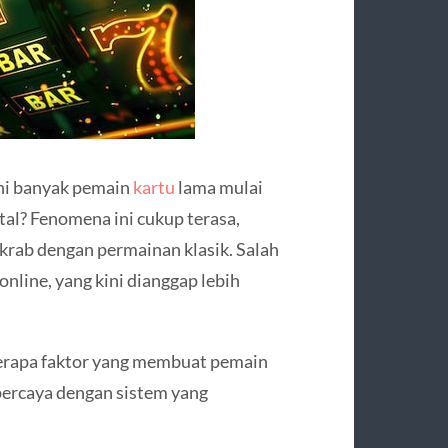
ini banyak pemain
kartu
lama mulai
ital? Fenomena ini cukup terasa,
krab dengan permainan klasik. Salah
online, yang kini dianggap lebih
berapa faktor yang membuat pemain
ercaya dengan sistem yang