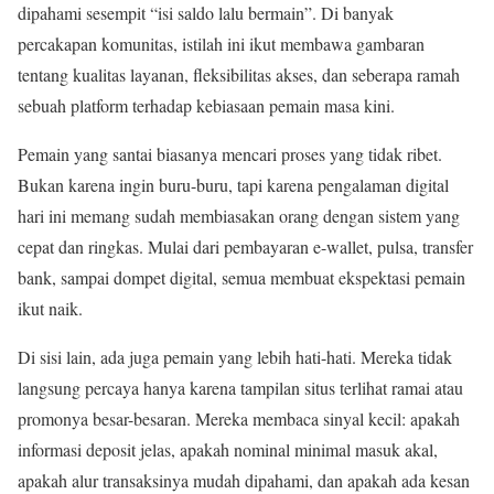
dipahami sesempit “isi saldo lalu bermain”. Di banyak
percakapan komunitas, istilah ini ikut membawa gambaran
tentang kualitas layanan, fleksibilitas akses, dan seberapa ramah
sebuah platform terhadap kebiasaan pemain masa kini.
Pemain yang santai biasanya mencari proses yang tidak ribet.
Bukan karena ingin buru-buru, tapi karena pengalaman digital
hari ini memang sudah membiasakan orang dengan sistem yang
cepat dan ringkas. Mulai dari pembayaran e-wallet, pulsa, transfer
bank, sampai dompet digital, semua membuat ekspektasi pemain
ikut naik.
Di sisi lain, ada juga pemain yang lebih hati-hati. Mereka tidak
langsung percaya hanya karena tampilan situs terlihat ramai atau
promonya besar-besaran. Mereka membaca sinyal kecil: apakah
informasi deposit jelas, apakah nominal minimal masuk akal,
apakah alur transaksinya mudah dipahami, dan apakah ada kesan