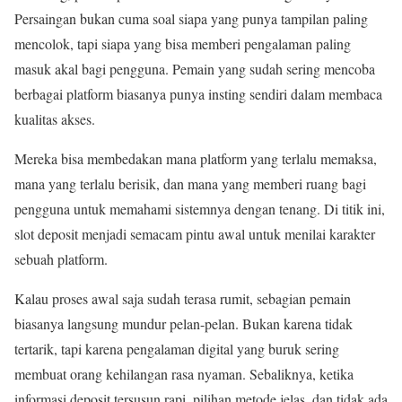
Persaingan bukan cuma soal siapa yang punya tampilan paling
mencolok, tapi siapa yang bisa memberi pengalaman paling
masuk akal bagi pengguna. Pemain yang sudah sering mencoba
berbagai platform biasanya punya insting sendiri dalam membaca
kualitas akses.
Mereka bisa membedakan mana platform yang terlalu memaksa,
mana yang terlalu berisik, dan mana yang memberi ruang bagi
pengguna untuk memahami sistemnya dengan tenang. Di titik ini,
slot deposit menjadi semacam pintu awal untuk menilai karakter
sebuah platform.
Kalau proses awal saja sudah terasa rumit, sebagian pemain
biasanya langsung mundur pelan-pelan. Bukan karena tidak
tertarik, tapi karena pengalaman digital yang buruk sering
membuat orang kehilangan rasa nyaman. Sebaliknya, ketika
informasi deposit tersusun rapi, pilihan metode jelas, dan tidak ada