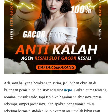
Ada satu hal yang belakangan sering jadi bahan obrolan di
slot
depo
kalangan pemain online slot: soal
. Bukan cuma tentang
nominal masuk saldo, tapi lebih ke bagaimana aksesnya terasa,
seberapa simpel prosesnya, dan apakah pengalaman awal
sebelum bermain sudah cukup nyaman atau malah bikin ragu.