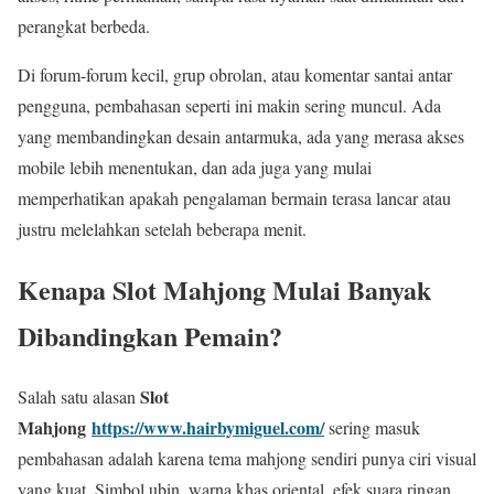
perangkat berbeda.
Di forum-forum kecil, grup obrolan, atau komentar santai antar
pengguna, pembahasan seperti ini makin sering muncul. Ada
yang membandingkan desain antarmuka, ada yang merasa akses
mobile lebih menentukan, dan ada juga yang mulai
memperhatikan apakah pengalaman bermain terasa lancar atau
justru melelahkan setelah beberapa menit.
Kenapa Slot Mahjong Mulai Banyak
Dibandingkan Pemain?
Slot
Salah satu alasan
Mahjong
https://www.hairbymiguel.com/
sering masuk
pembahasan adalah karena tema mahjong sendiri punya ciri visual
yang kuat. Simbol ubin, warna khas oriental, efek suara ringan,