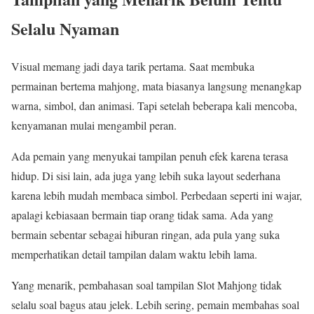
Selalu Nyaman
Visual memang jadi daya tarik pertama. Saat membuka
permainan bertema mahjong, mata biasanya langsung menangkap
warna, simbol, dan animasi. Tapi setelah beberapa kali mencoba,
kenyamanan mulai mengambil peran.
Ada pemain yang menyukai tampilan penuh efek karena terasa
hidup. Di sisi lain, ada juga yang lebih suka layout sederhana
karena lebih mudah membaca simbol. Perbedaan seperti ini wajar,
apalagi kebiasaan bermain tiap orang tidak sama. Ada yang
bermain sebentar sebagai hiburan ringan, ada pula yang suka
memperhatikan detail tampilan dalam waktu lebih lama.
Yang menarik, pembahasan soal tampilan Slot Mahjong tidak
selalu soal bagus atau jelek. Lebih sering, pemain membahas soal