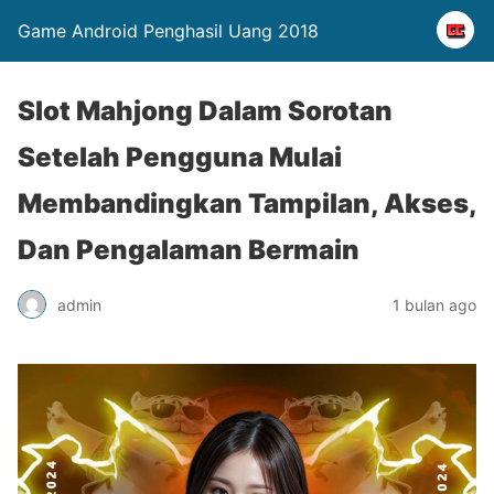
Game Android Penghasil Uang 2018
Slot Mahjong Dalam Sorotan
Setelah Pengguna Mulai
Membandingkan Tampilan, Akses,
Dan Pengalaman Bermain
admin
1 bulan ago