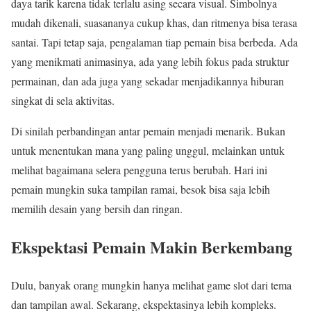
daya tarik karena tidak terlalu asing secara visual. Simbolnya
mudah dikenali, suasananya cukup khas, dan ritmenya bisa terasa
santai. Tapi tetap saja, pengalaman tiap pemain bisa berbeda. Ada
yang menikmati animasinya, ada yang lebih fokus pada struktur
permainan, dan ada juga yang sekadar menjadikannya hiburan
singkat di sela aktivitas.
Di sinilah perbandingan antar pemain menjadi menarik. Bukan
untuk menentukan mana yang paling unggul, melainkan untuk
melihat bagaimana selera pengguna terus berubah. Hari ini
pemain mungkin suka tampilan ramai, besok bisa saja lebih
memilih desain yang bersih dan ringan.
Ekspektasi Pemain Makin Berkembang
Dulu, banyak orang mungkin hanya melihat game slot dari tema
dan tampilan awal. Sekarang, ekspektasinya lebih kompleks.