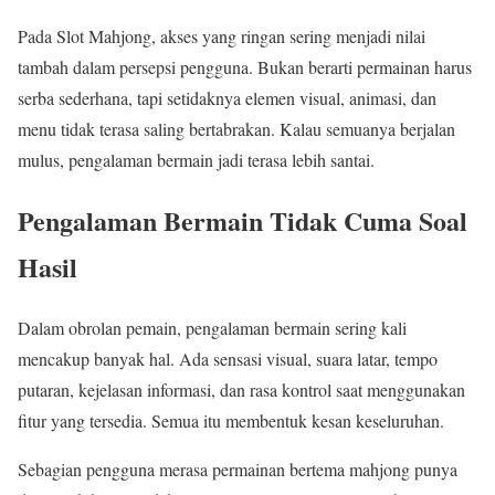
Pada Slot Mahjong, akses yang ringan sering menjadi nilai
tambah dalam persepsi pengguna. Bukan berarti permainan harus
serba sederhana, tapi setidaknya elemen visual, animasi, dan
menu tidak terasa saling bertabrakan. Kalau semuanya berjalan
mulus, pengalaman bermain jadi terasa lebih santai.
Pengalaman Bermain Tidak Cuma Soal
Hasil
Dalam obrolan pemain, pengalaman bermain sering kali
mencakup banyak hal. Ada sensasi visual, suara latar, tempo
putaran, kejelasan informasi, dan rasa kontrol saat menggunakan
fitur yang tersedia. Semua itu membentuk kesan keseluruhan.
Sebagian pengguna merasa permainan bertema mahjong punya