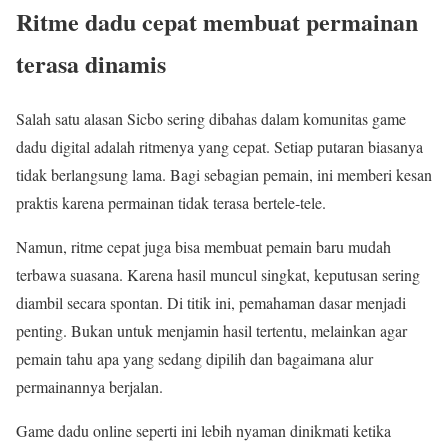
Ritme dadu cepat membuat permainan
terasa dinamis
Salah satu alasan Sicbo sering dibahas dalam komunitas game
dadu digital adalah ritmenya yang cepat. Setiap putaran biasanya
tidak berlangsung lama. Bagi sebagian pemain, ini memberi kesan
praktis karena permainan tidak terasa bertele-tele.
Namun, ritme cepat juga bisa membuat pemain baru mudah
terbawa suasana. Karena hasil muncul singkat, keputusan sering
diambil secara spontan. Di titik ini, pemahaman dasar menjadi
penting. Bukan untuk menjamin hasil tertentu, melainkan agar
pemain tahu apa yang sedang dipilih dan bagaimana alur
permainannya berjalan.
Game dadu online seperti ini lebih nyaman dinikmati ketika