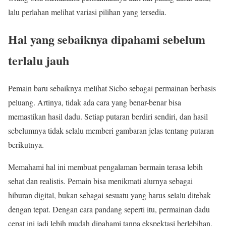
lalu perlahan melihat variasi pilihan yang tersedia.
Hal yang sebaiknya dipahami sebelum
terlalu jauh
Pemain baru sebaiknya melihat Sicbo sebagai permainan berbasis
peluang. Artinya, tidak ada cara yang benar-benar bisa
memastikan hasil dadu. Setiap putaran berdiri sendiri, dan hasil
sebelumnya tidak selalu memberi gambaran jelas tentang putaran
berikutnya.
Memahami hal ini membuat pengalaman bermain terasa lebih
sehat dan realistis. Pemain bisa menikmati alurnya sebagai
hiburan digital, bukan sebagai sesuatu yang harus selalu ditebak
dengan tepat. Dengan cara pandang seperti itu, permainan dadu
cepat ini jadi lebih mudah dipahami tanpa ekspektasi berlebihan.