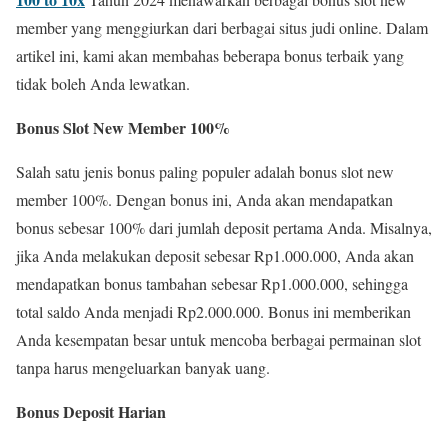
member yang menggiurkan dari berbagai situs judi online. Dalam
artikel ini, kami akan membahas beberapa bonus terbaik yang
tidak boleh Anda lewatkan.
Bonus Slot New Member 100%
Salah satu jenis bonus paling populer adalah bonus slot new
member 100%. Dengan bonus ini, Anda akan mendapatkan
bonus sebesar 100% dari jumlah deposit pertama Anda. Misalnya,
jika Anda melakukan deposit sebesar Rp1.000.000, Anda akan
mendapatkan bonus tambahan sebesar Rp1.000.000, sehingga
total saldo Anda menjadi Rp2.000.000. Bonus ini memberikan
Anda kesempatan besar untuk mencoba berbagai permainan slot
tanpa harus mengeluarkan banyak uang.
Bonus Deposit Harian