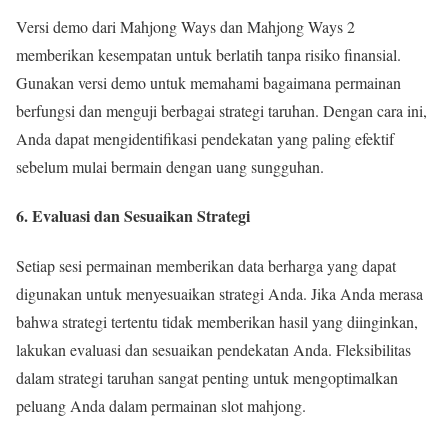
Versi demo dari Mahjong Ways dan Mahjong Ways 2
memberikan kesempatan untuk berlatih tanpa risiko finansial.
Gunakan versi demo untuk memahami bagaimana permainan
berfungsi dan menguji berbagai strategi taruhan. Dengan cara ini,
Anda dapat mengidentifikasi pendekatan yang paling efektif
sebelum mulai bermain dengan uang sungguhan.
6. Evaluasi dan Sesuaikan Strategi
Setiap sesi permainan memberikan data berharga yang dapat
digunakan untuk menyesuaikan strategi Anda. Jika Anda merasa
bahwa strategi tertentu tidak memberikan hasil yang diinginkan,
lakukan evaluasi dan sesuaikan pendekatan Anda. Fleksibilitas
dalam strategi taruhan sangat penting untuk mengoptimalkan
peluang Anda dalam permainan slot mahjong.