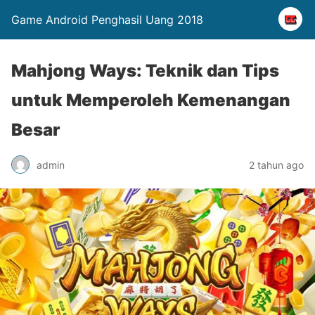
Game Android Penghasil Uang 2018
Mahjong Ways: Teknik dan Tips
untuk Memperoleh Kemenangan
Besar
admin
2 tahun ago