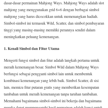
dasar-dasar permainan Mahjong Ways. Mahjong Ways adalah slot
mahjong yang menggunakan grid 6×6 dengan berbagai simbol
mahjong yang harus dicocokkan untuk memenangkan hadiah.
Simbol-simbol ini termasuk Wild, Scatter, dan simbol pembayaran
tinggi yang masing-masing memiliki perannya sendiri dalam
meningkatkan peluang kemenangan.
1. Kenali Simbol dan Fitur Utama
Mengerti fungsi simbol dan fitur adalah langkah pertama untuk
meraih kemenangan besar. Simbol Wild dalam Mahjong Ways
berfungsi sebagai pengganti simbol lain untuk membentuk
kombinasi kemenangan yang lebih baik. Simbol Scatter, di sisi
lain, memicu fitur putaran gratis yang memberikan kesempatan
tambahan untuk meraih kemenangan tanpa taruhan tambahan.
Memahami bagaimana simbol-simbol ini bekerja dan bagaimana
mereka dapat mempengaruhi hasil permainan adalah kunci untuk