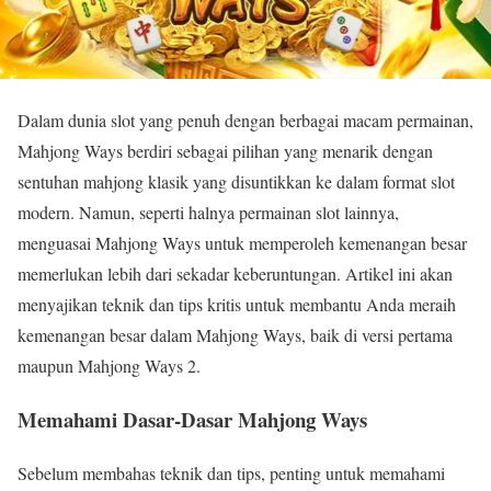
Dalam dunia slot yang penuh dengan berbagai macam permainan,
Mahjong Ways berdiri sebagai pilihan yang menarik dengan
sentuhan mahjong klasik yang disuntikkan ke dalam format slot
modern. Namun, seperti halnya permainan slot lainnya,
menguasai Mahjong Ways untuk memperoleh kemenangan besar
memerlukan lebih dari sekadar keberuntungan. Artikel ini akan
menyajikan teknik dan tips kritis untuk membantu Anda meraih
kemenangan besar dalam Mahjong Ways, baik di versi pertama
maupun Mahjong Ways 2.
Memahami Dasar-Dasar Mahjong Ways
Sebelum membahas teknik dan tips, penting untuk memahami