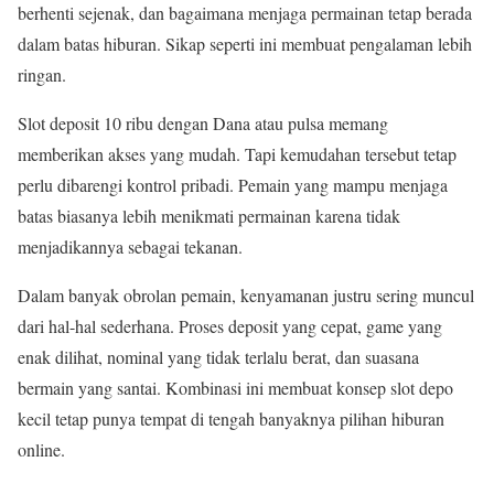
berhenti sejenak, dan bagaimana menjaga permainan tetap berada
dalam batas hiburan. Sikap seperti ini membuat pengalaman lebih
ringan.
Slot deposit 10 ribu dengan Dana atau pulsa memang
memberikan akses yang mudah. Tapi kemudahan tersebut tetap
perlu dibarengi kontrol pribadi. Pemain yang mampu menjaga
batas biasanya lebih menikmati permainan karena tidak
menjadikannya sebagai tekanan.
Dalam banyak obrolan pemain, kenyamanan justru sering muncul
dari hal-hal sederhana. Proses deposit yang cepat, game yang
enak dilihat, nominal yang tidak terlalu berat, dan suasana
bermain yang santai. Kombinasi ini membuat konsep slot depo
kecil tetap punya tempat di tengah banyaknya pilihan hiburan
online.