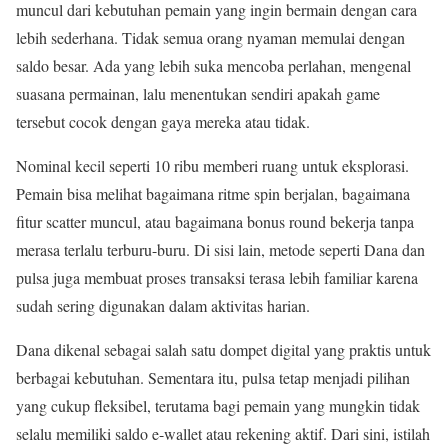
muncul dari kebutuhan pemain yang ingin bermain dengan cara
lebih sederhana. Tidak semua orang nyaman memulai dengan
saldo besar. Ada yang lebih suka mencoba perlahan, mengenal
suasana permainan, lalu menentukan sendiri apakah game
tersebut cocok dengan gaya mereka atau tidak.
Nominal kecil seperti 10 ribu memberi ruang untuk eksplorasi.
Pemain bisa melihat bagaimana ritme spin berjalan, bagaimana
fitur scatter muncul, atau bagaimana bonus round bekerja tanpa
merasa terlalu terburu-buru. Di sisi lain, metode seperti Dana dan
pulsa juga membuat proses transaksi terasa lebih familiar karena
sudah sering digunakan dalam aktivitas harian.
Dana dikenal sebagai salah satu dompet digital yang praktis untuk
berbagai kebutuhan. Sementara itu, pulsa tetap menjadi pilihan
yang cukup fleksibel, terutama bagi pemain yang mungkin tidak
selalu memiliki saldo e-wallet atau rekening aktif. Dari sini, istilah