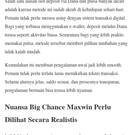
Salah satu alasan slot deposit via Dana dan pulsa banyak dicari
adalah karena metode ini sudah akrab di kehidupan sehari-hari.
Pemain tidak perlu merasa asing dengan sistem transaksi digital.
Bagi yang terbiasa menggunakan e-wallet, deposit melalui Dana
terasa seperti aktivitas biasa. Sementara bagi yang lebih praktis
memakai pulsa, metode tersebut memberi pilihan tambahan yang
tidak kalah mudah.
Kemudahan ini membuat pengalaman awal jadi lebih smooth.
Pemain tidak perlu terlalu lama memikirkan teknis transaksi.
Selama alurnya jelas, saldo sesuai, dan prosesnya transparan,
pengalaman bermain bisa terasa lebih nyaman.
Nuansa Big Chance Maxwin Perlu
Dilihat Secara Realistis