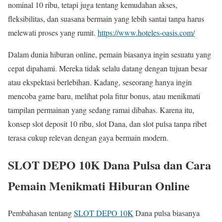
nominal 10 ribu, tetapi juga tentang kemudahan akses,
fleksibilitas, dan suasana bermain yang lebih santai tanpa harus
melewati proses yang rumit.
https://www.hoteles-oasis.com/
Dalam dunia hiburan online, pemain biasanya ingin sesuatu yang
cepat dipahami. Mereka tidak selalu datang dengan tujuan besar
atau ekspektasi berlebihan. Kadang, seseorang hanya ingin
mencoba game baru, melihat pola fitur bonus, atau menikmati
tampilan permainan yang sedang ramai dibahas. Karena itu,
konsep slot deposit 10 ribu, slot Dana, dan slot pulsa tanpa ribet
terasa cukup relevan dengan gaya bermain modern.
SLOT DEPO 10K Dana Pulsa dan Cara
Pemain Menikmati Hiburan Online
Pembahasan tentang
SLOT DEPO 10K
Dana pulsa biasanya