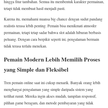
hingga fitur tambahan. Semua itu membentuk karakter permainan,
tetapi tidak membuat hasil menjadi pasti.
Karena itu, memahami nuansa big chance dengan sudut pandang
realistis terasa lebih penting. Pemain bisa menikmati atmosfer
permainan, tetapi tetap sadar bahwa slot adalah hiburan berbasis
peluang. Dengan cara berpikir seperti ini, pengalaman bermain
tidak terasa terlalu menekan.
Pemain Modern Lebih Memilih Proses
yang Simple dan Fleksibel
Tren pemain online saat ini cukup menarik. Banyak orang lebih
menghargai pengalaman yang simple daripada sistem yang
terlihat rumit. Mereka ingin akses mudah, tampilan responsif,
pilihan game beragam, dan metode pembayaran yang tidak