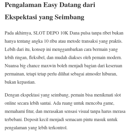
Pengalaman Easy Datang dari
Ekspektasi yang Seimbang
Pada akhirnya, SLOT DEPO 10K Dana pulsa tanpa ribet bukan
hanya tentang angka 10 ribu atau metode transaksi yang praktis.
Lebih dari itu, konsep ini menggambarkan cara bermain yang
lebih ringan, fleksibel, dan mudah diakses oleh pemain modern.
Nuansa big chance maxwin boleh menjadi bagian dari keseruan
permainan, tetapi tetap perlu dilihat sebagai atmosfer hiburan,
bukan kepastian.
Dengan ekspektasi yang seimbang, pemain bisa menikmati slot
online secara lebih santai. Ada ruang untuk mencoba game,
memahami fitur, dan merasakan sensasi visual tanpa harus merasa
terbebani. Deposit kecil menjadi semacam pintu masuk untuk
pengalaman yang lebih terkontrol.