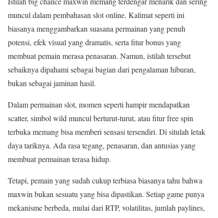
Istilah big chance maxwin memang terdengar menarik dan sering
muncul dalam pembahasan slot online. Kalimat seperti ini
biasanya menggambarkan suasana permainan yang penuh
potensi, efek visual yang dramatis, serta fitur bonus yang
membuat pemain merasa penasaran. Namun, istilah tersebut
sebaiknya dipahami sebagai bagian dari pengalaman hiburan,
bukan sebagai jaminan hasil.
Dalam permainan slot, momen seperti hampir mendapatkan
scatter, simbol wild muncul berturut-turut, atau fitur free spin
terbuka memang bisa memberi sensasi tersendiri. Di situlah letak
daya tariknya. Ada rasa tegang, penasaran, dan antusias yang
membuat permainan terasa hidup.
Tetapi, pemain yang sudah cukup terbiasa biasanya tahu bahwa
maxwin bukan sesuatu yang bisa dipastikan. Setiap game punya
mekanisme berbeda, mulai dari RTP, volatilitas, jumlah paylines,