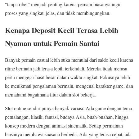
“tanpa ribet” menjadi penting karena pemain biasanya ingin
proses yang singkat, jelas, dan tidak membingungkan.
Kenapa Deposit Kecil Terasa Lebih
Nyaman untuk Pemain Santai
Banyak pemain casual lebih suka memulai dari saldo kecil karena
ritme bermain jadi terasa lebih terkendali. Mereka tidak merasa
perlu mengejar hasil besar dalam waktu singkat. Fokusnya lebih
ke menikmati pengalaman bermain, mengenal karakter game, dan
memahami bagaimana fitur dalam slot bekerja.
Slot online sendiri punya banyak variasi. Ada game dengan tema
petualangan, klasik, fantasi, budaya Asia, buah-buahan, hingga
konsep modern dengan animasi sinematik. Setiap permainan
biasanya membawa suasana berbeda. Ada yang terasa cepat, ada