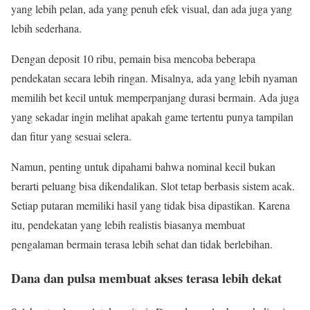
yang lebih pelan, ada yang penuh efek visual, dan ada juga yang
lebih sederhana.
Dengan deposit 10 ribu, pemain bisa mencoba beberapa
pendekatan secara lebih ringan. Misalnya, ada yang lebih nyaman
memilih bet kecil untuk memperpanjang durasi bermain. Ada juga
yang sekadar ingin melihat apakah game tertentu punya tampilan
dan fitur yang sesuai selera.
Namun, penting untuk dipahami bahwa nominal kecil bukan
berarti peluang bisa dikendalikan. Slot tetap berbasis sistem acak.
Setiap putaran memiliki hasil yang tidak bisa dipastikan. Karena
itu, pendekatan yang lebih realistis biasanya membuat
pengalaman bermain terasa lebih sehat dan tidak berlebihan.
Dana dan pulsa membuat akses terasa lebih dekat