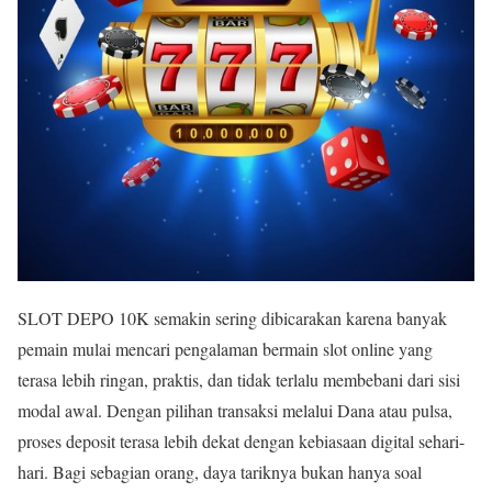
SLOT DEPO 10K semakin sering dibicarakan karena banyak
pemain mulai mencari pengalaman bermain slot online yang
terasa lebih ringan, praktis, dan tidak terlalu membebani dari sisi
modal awal. Dengan pilihan transaksi melalui Dana atau pulsa,
proses deposit terasa lebih dekat dengan kebiasaan digital sehari-
hari. Bagi sebagian orang, daya tariknya bukan hanya soal