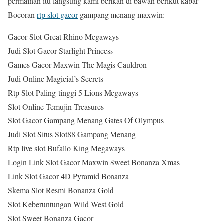
permainan itu langsung kami berikan di bawah berikut kabar
Bocoran
rtp slot gacor
gampang menang maxwin:
Gacor Slot Great Rhino Megaways
Judi Slot Gacor Starlight Princess
Games Gacor Maxwin The Magis Cauldron
Judi Online Magicial’s Secrets
Rtp Slot Paling tinggi 5 Lions Megaways
Slot Online Temujin Treasures
Slot Gacor Gampang Menang Gates Of Olympus
Judi Slot Situs Slot88 Gampang Menang
Rtp live slot Bufallo King Megaways
Login Link Slot Gacor Maxwin Sweet Bonanza Xmas
Link Slot Gacor 4D Pyramid Bonanza
Skema Slot Resmi Bonanza Gold
Slot Keberuntungan Wild West Gold
Slot Sweet Bonanza Gacor