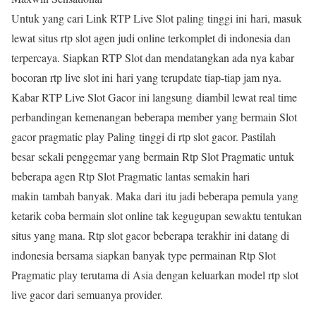
Untuk yang cari Link RTP Live Slot paling tinggi ini hari, masuk
lewat situs rtp slot agen judi online terkomplet di indonesia dan
terpercaya. Siapkan RTP Slot dan mendatangkan ada nya kabar
bocoran rtp live slot ini hari yang terupdate tiap-tiap jam nya.
Kabar RTP Live Slot Gacor ini langsung diambil lewat real time
perbandingan kemenangan beberapa member yang bermain Slot
gacor pragmatic play Paling tinggi di rtp slot gacor. Pastilah
besar sekali penggemar yang bermain Rtp Slot Pragmatic untuk
beberapa agen Rtp Slot Pragmatic lantas semakin hari
makin tambah banyak. Maka dari itu jadi beberapa pemula yang
ketarik coba bermain slot online tak kegugupan sewaktu tentukan
situs yang mana. Rtp slot gacor beberapa terakhir ini datang di
indonesia bersama siapkan banyak type permainan Rtp Slot
Pragmatic play terutama di Asia dengan keluarkan model rtp slot
live gacor dari semuanya provider.