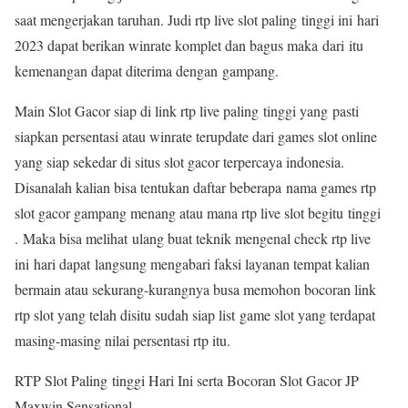
saat mengerjakan taruhan. Judi rtp live slot paling tinggi ini hari
2023 dapat berikan winrate komplet dan bagus maka dari itu
kemenangan dapat diterima dengan gampang.
Main Slot Gacor siap di link rtp live paling tinggi yang pasti
siapkan persentasi atau winrate terupdate dari games slot online
yang siap sekedar di situs slot gacor terpercaya indonesia.
Disanalah kalian bisa tentukan daftar beberapa nama games rtp
slot gacor gampang menang atau mana rtp live slot begitu tinggi
. Maka bisa melihat ulang buat teknik mengenal check rtp live
ini hari dapat langsung mengabari faksi layanan tempat kalian
bermain atau sekurang-kurangnya busa memohon bocoran link
rtp slot yang telah disitu sudah siap list game slot yang terdapat
masing-masing nilai persentasi rtp itu.
RTP Slot Paling tinggi Hari Ini serta Bocoran Slot Gacor JP
Maxwin Sensational