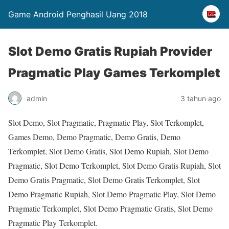
Game Android Penghasil Uang 2018
Slot Demo Gratis Rupiah Provider
Pragmatic Play Games Terkomplet
admin
3 tahun ago
Slot Demo, Slot Pragmatic, Pragmatic Play, Slot Terkomplet,
Games Demo, Demo Pragmatic, Demo Gratis, Demo
Terkomplet, Slot Demo Gratis, Slot Demo Rupiah, Slot Demo
Pragmatic, Slot Demo Terkomplet, Slot Demo Gratis Rupiah, Slot
Demo Gratis Pragmatic, Slot Demo Gratis Terkomplet, Slot
Demo Pragmatic Rupiah, Slot Demo Pragmatic Play, Slot Demo
Pragmatic Terkomplet, Slot Demo Pragmatic Gratis, Slot Demo
Pragmatic Play Terkomplet.