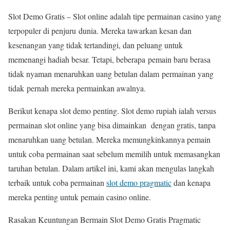
Slot Demo Gratis – Slot online adalah tipe permainan casino yang
terpopuler di penjuru dunia. Mereka tawarkan kesan dan
kesenangan yang tidak tertandingi, dan peluang untuk
memenangi hadiah besar. Tetapi, beberapa pemain baru berasa
tidak nyaman menaruhkan uang betulan dalam permainan yang
tidak pernah mereka permainkan awalnya.
Berikut kenapa slot demo penting. Slot demo rupiah ialah versus
permainan slot online yang bisa dimainkan dengan gratis, tanpa
menaruhkan uang betulan. Mereka memungkinkannya pemain
untuk coba permainan saat sebelum memilih untuk memasangkan
taruhan betulan. Dalam artikel ini, kami akan mengulas langkah
terbaik untuk coba permainan
slot demo pragmatic
dan kenapa
mereka penting untuk pemain casino online.
Rasakan Keuntungan Bermain Slot Demo Gratis Pragmatic