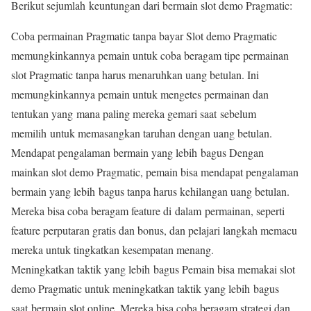
Berikut sejumlah keuntungan dari bermain slot demo Pragmatic:
Coba permainan Pragmatic tanpa bayar Slot demo Pragmatic
memungkinkannya pemain untuk coba beragam tipe permainan
slot Pragmatic tanpa harus menaruhkan uang betulan. Ini
memungkinkannya pemain untuk mengetes permainan dan
tentukan yang mana paling mereka gemari saat sebelum
memilih untuk memasangkan taruhan dengan uang betulan.
Mendapat pengalaman bermain yang lebih bagus Dengan
mainkan slot demo Pragmatic, pemain bisa mendapat pengalaman
bermain yang lebih bagus tanpa harus kehilangan uang betulan.
Mereka bisa coba beragam feature di dalam permainan, seperti
feature perputaran gratis dan bonus, dan pelajari langkah memacu
mereka untuk tingkatkan kesempatan menang.
Meningkatkan taktik yang lebih bagus Pemain bisa memakai slot
demo Pragmatic untuk meningkatkan taktik yang lebih bagus
saat bermain slot online. Mereka bisa coba beragam strategi dan