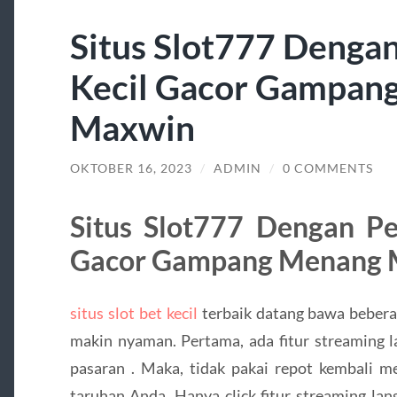
Situs Slot777 Dengan
Kecil Gacor Gampan
Maxwin
OKTOBER 16, 2023
/
ADMIN
/
0 COMMENTS
Situs Slot777 Dengan Pe
Gacor Gampang Menang 
situs slot bet kecil
terbaik datang bawa beberap
makin nyaman. Pertama, ada fitur streaming l
pasaran . Maka, tidak pakai repot kembali m
taruhan Anda. Hanya click fitur streaming la