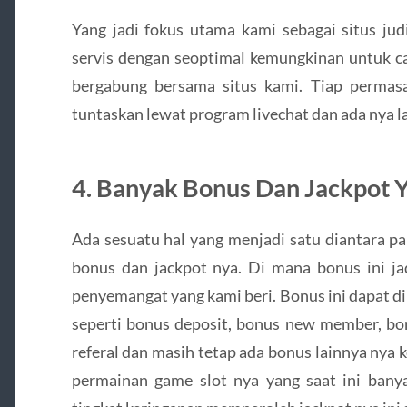
Yang jadi fokus utama kami sebagai situs jud
servis dengan seoptimal kemungkinan untuk 
bergabung bersama situs kami. Tiap permas
tuntaskan lewat program livechat dan ada nya 
4. Banyak Bonus Dan Jackpot 
Ada sesuatu hal yang menjadi satu diantara pal
bonus dan jackpot nya. Di mana bonus ini ja
penyemangat yang kami beri. Bonus ini dapat d
seperti bonus deposit, bonus new member, bon
referal dan masih tetap ada bonus lainnya nya 
permainan game slot nya yang saat ini banya