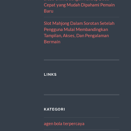
Cepat yang Mudah Dipahami Pemain
Baru
Slot Mahjong Dalam Sorotan Setelah
Pengguna Mulai Membandingkan
Tampilan, Akses, Dan Pengalaman
Bermain
LINKS
KATEGORI
agen bola terpercaya