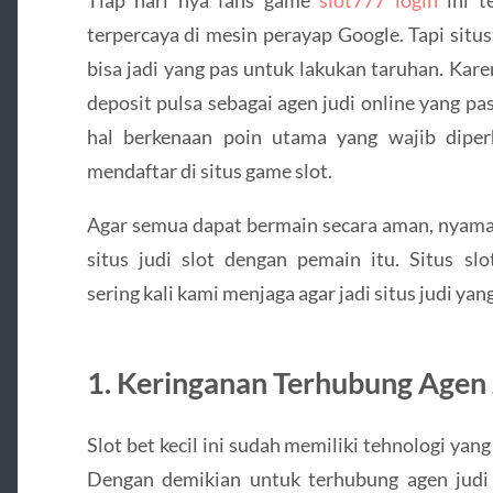
Tiap hari nya fans game
slot777 login
ini te
terpercaya di mesin perayap Google. Tapi situ
bisa jadi yang pas untuk lakukan taruhan. Karena
deposit pulsa sebagai agen judi online yang p
hal berkenaan poin utama yang wajib diper
mendaftar di situs game slot.
Agar semua dapat bermain secara aman, nyam
situs judi slot dengan pemain itu. Situs slo
sering kali kami menjaga agar jadi situs judi yan
1. Keringanan Terhubung Agen 
Slot bet kecil ini sudah memiliki tehnologi ya
Dengan demikian untuk terhubung agen judi i