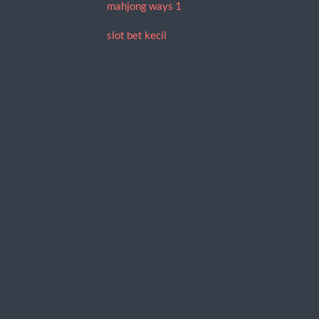
mahjong ways 1
slot bet kecil