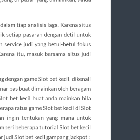
alam tiap analisis laga. Karena situs
tik setiap pasaran dengan detil untuk
ervice judi yang betul-betul fokus
rena itu, masuk bersama situs judi
g dengan game Slot bet kecil, dikenali
benar pas buat dimainkan oleh beragam
ot bet kecil buat anda mainkan bila
apa ratus game Slot bet kecil di Slot
an ingin tentukan yang mana untuk
mberi beberapa tutorial Slot bet kecil
r judi Slot bet kecil gampang jackpot :