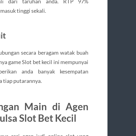
ali dari taruhan anda. RTP 97%
masuk tinggi sekali.
it
hubungan secara beragam watak buah
ya game Slot bet kecil ini mempunyai
berikan anda banyak kesempatan
 tiap putarannya.
ngan Main di Agen
ulsa Slot Bet Kecil