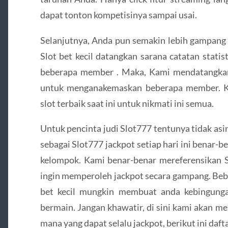
dapat tonton kompetisinya sampai usai.
Selanjutnya, Anda pun semakin lebih gampang d
Slot bet kecil datangkan sarana catatan statis
beberapa member . Maka, Kami mendatangkan s
untuk menganakemaskan beberapa member. Ka
slot terbaik saat ini untuk nikmati ini semua.
Untuk pencinta judi Slot777 tentunya tidak asin
sebagai Slot777 jackpot setiap hari ini benar-
kelompok. Kami benar-benar mereferensikan Sl
ingin memperoleh jackpot secara gampang. Beber
bet kecil mungkin membuat anda kebingung
bermain. Jangan khawatir, di sini kami akan me
mana yang dapat selalu jackpot, berikut ini dafta