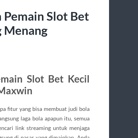
 Pemain Slot Bet
g Menang
main Slot Bet Kecil
Maxwin
a fitur yang bisa membuat judi bola
angsung laga bola apapun itu, semua
encari link streaming untuk menjaga
ngsung di pasar yang dimainkan, Anda