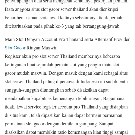
penyimpangan data serta mengacau semuanya pekerjaan pemain.
Data anggota situs slot gacor server thailand akan dienkripsi
benar-benar aman serta awal kalinya sebelumnya tidak pernah
ditebarluaskan pada pihak ke-3 yang tak bertanggung-jawab.
Main Slot Dengan Account Pro Thailand serta Alternatif Provider
Slot Gacor
Ringan Maxwin
Register akun pro slot server Thailand memberinya beberapa
keringanan buat sejumlah pemain slot yang pengin main slot
gacor mudah maxwin. Dengan masuk dengan kami sebagai situs
slot server Thailand paling dipercaya di Indonesia ini sudah tentu
sungguh-sungguh diuntungkan sebab disaksikan dapat
mendapatkan kapabilitas kemenangan lebih ringan. Bagaimana
tidak, lewat service register account pro Thailand yang disiapkan
di situs kami, telah dipastikan kalian dapat bermain permainan-
permainan slot gacor dengan demikian gampang. Sampai
disaksikan dapat membikin rasio kemenangan kian tinggi sampai