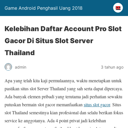
Game Android Penghasil Uang 2018
Kelebihan Daftar Account Pro Slot
Gacor Di Situs Slot Server
Thailand
admin
3 tahun ago
Apa yang telah kita kaji permulaannya, waktu menetapkan untuk
pastikan situs slot Server Thailand yang sah serta dapat dipercaya.
Ada banyak elemen pribadi yang terutama jadi perhatian sewaktu
putuskan bermain slot gacor memanfaatkan
situs slot gacor
. Situs
slot Thailand semestinya kian profesional dan selalu berikan fokus
service ke anggotanya. Ada 4 point privat jadi kelebihan