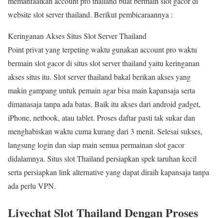
memanfaatkan account pro thailand buat bermain slot gacor di
website slot server thailand. Berikut pembicaraannya :
Keringanan Akses Situs Slot Server Thailand
Point privat yang terpeting waktu gunakan account pro waktu
bermain slot gacor di situs slot server thailand yaitu keringanan
akses situs itu. Slot server thailand bakal berikan akses yang
makin gampang untuk pemain agar bisa main kapansaja serta
dimanasaja tanpa ada batas. Baik itu akses dari android gadget,
iPhone, netbook, atau tablet. Proses daftar pasti tak sukar dan
menghabiskan waktu cuma kurang dari 3 menit. Selesai sukses,
langsung login dan siap main semua permainan slot gacor
didalamnya. Situs slot Thailand persiapkan spek taruhan kecil
serta persiapkan link alternative yang dapat diraih kapansaja tanpa
ada perlu VPN.
Livechat Slot Thailand Dengan Proses