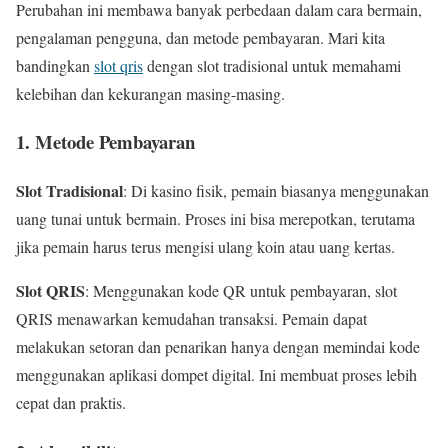
Perubahan ini membawa banyak perbedaan dalam cara bermain,
pengalaman pengguna, dan metode pembayaran. Mari kita
bandingkan
slot qris
dengan slot tradisional untuk memahami
kelebihan dan kekurangan masing-masing.
1.
Metode Pembayaran
Slot Tradisional
: Di kasino fisik, pemain biasanya menggunakan
uang tunai untuk bermain. Proses ini bisa merepotkan, terutama
jika pemain harus terus mengisi ulang koin atau uang kertas.
Slot QRIS
: Menggunakan kode QR untuk pembayaran, slot
QRIS menawarkan kemudahan transaksi. Pemain dapat
melakukan setoran dan penarikan hanya dengan memindai kode
menggunakan aplikasi dompet digital. Ini membuat proses lebih
cepat dan praktis.