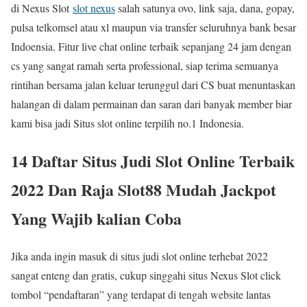
di Nexus Slot
slot nexus
salah satunya ovo, link saja, dana, gopay,
pulsa telkomsel atau xl maupun via transfer seluruhnya bank besar
Indoensia. Fitur live chat online terbaik sepanjang 24 jam dengan
cs yang sangat ramah serta professional, siap terima semuanya
rintihan bersama jalan keluar terunggul dari CS buat menuntaskan
halangan di dalam permainan dan saran dari banyak member biar
kami bisa jadi Situs slot online terpilih no.1 Indonesia.
14 Daftar Situs Judi Slot Online Terbaik
2022 Dan Raja Slot88 Mudah Jackpot
Yang Wajib kalian Coba
Jika anda ingin masuk di situs judi slot online terhebat 2022
sangat enteng dan gratis, cukup singgahi situs Nexus Slot click
tombol “pendaftaran” yang terdapat di tengah website lantas