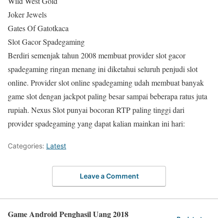
Wild West Gold
Joker Jewels
Gates Of Gatotkaca
Slot Gacor Spadegaming
Berdiri semenjak tahun 2008 membuat provider slot gacor
spadegaming ringan menang ini diketahui seluruh penjudi slot
online. Provider slot online spadegaming udah membuat banyak
game slot dengan jackpot paling besar sampai beberapa ratus juta
rupiah. Nexus Slot punyai bocoran RTP paling tinggi dari
provider spadegaming yang dapat kalian mainkan ini hari:
Categories:
Latest
Leave a Comment
Game Android Penghasil Uang 2018