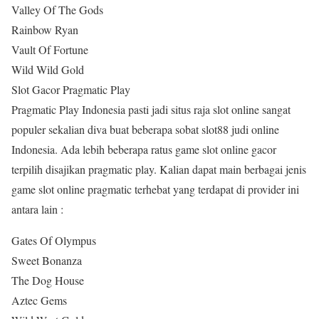
Valley Of The Gods
Rainbow Ryan
Vault Of Fortune
Wild Wild Gold
Slot Gacor Pragmatic Play
Pragmatic Play Indonesia pasti jadi situs raja slot online sangat
populer sekalian diva buat beberapa sobat slot88 judi online
Indonesia. Ada lebih beberapa ratus game slot online gacor
terpilih disajikan pragmatic play. Kalian dapat main berbagai jenis
game slot online pragmatic terhebat yang terdapat di provider ini
antara lain :
Gates Of Olympus
Sweet Bonanza
The Dog House
Aztec Gems