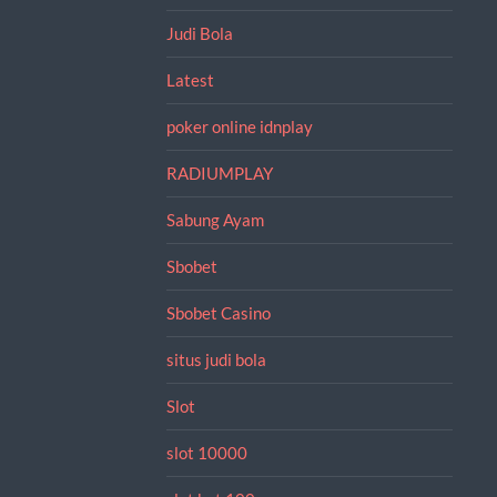
Judi Bola
Latest
poker online idnplay
RADIUMPLAY
Sabung Ayam
Sbobet
Sbobet Casino
situs judi bola
Slot
slot 10000