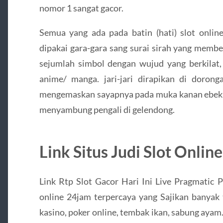
nomor 1 sangat gacor.
Semua yang ada pada batin (hati) slot online
dipakai gara-gara sang surai sirah yang member
sejumlah simbol dengan wujud yang berkila
anime/ manga. jari-jari dirapikan di doro
mengemaskan sayapnya pada muka kanan ebek
menyambung pengali di gelendong.
Link Situs Judi Slot Onli
Link Rtp Slot Gacor Hari Ini Live Pragmatic 
online 24jam terpercaya yang Sajikan banyak t
kasino, poker online, tembak ikan, sabung ayam