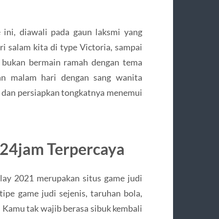
 ini, diawali pada gaun laksmi yang
i salam kita di type Victoria, sampai
t, bukan bermain ramah dengan tema
ngan malam hari dengan sang wanita
 dan persiapkan tongkatnya menemui
ne24jam Terpercaya
Play 2021 merupakan situs game judi
ipe game judi sejenis, taruhan bola,
. Kamu tak wajib berasa sibuk kembali