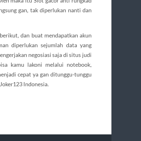
leh maka itu Slot gacor anti rungkad
gsung gan, tak diperlukan nanti dan
berikut, dan buat mendapatkan akun
man diperlukan sejumlah data yang
gerjakan negosiasi saja di situs judi
isa kamu lakoni melalui notebook,
menjadi cepat ya gan ditunggu-tunggu
 Joker123 Indonesia.