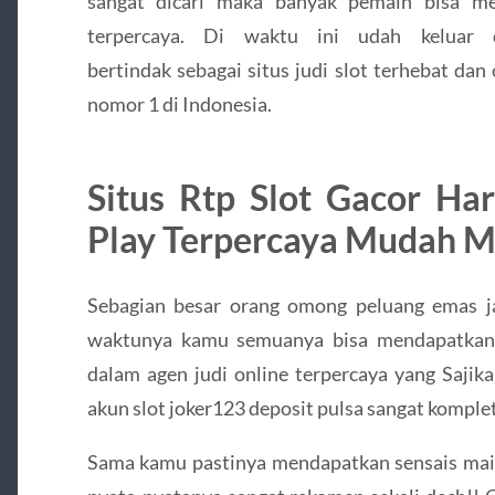
sangat dicari maka banyak pemain bisa m
terpercaya. Di waktu ini udah keluar d
bertindak sebagai situs judi slot terhebat dan 
nomor 1 di Indonesia.
Situs Rtp Slot Gacor Har
Play Terpercaya Mudah 
Sebagian besar orang omong peluang emas jan
waktunya kamu semuanya bisa mendapatkan 
dalam agen judi online terpercaya yang Sajika
akun slot joker123 deposit pulsa sangat komplet
Sama kamu pastinya mendapatkan sensais main 