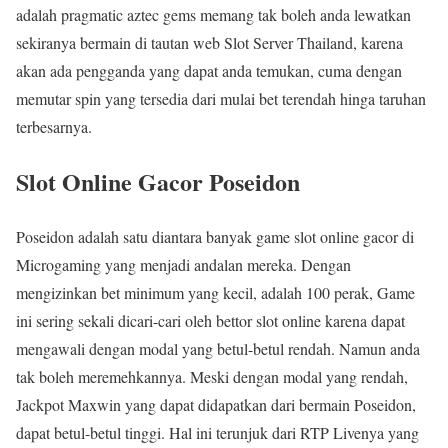
adalah pragmatic aztec gems memang tak boleh anda lewatkan
sekiranya bermain di tautan web Slot Server Thailand, karena
akan ada pengganda yang dapat anda temukan, cuma dengan
memutar spin yang tersedia dari mulai bet terendah hinga taruhan
terbesarnya.
Slot Online Gacor Poseidon
Poseidon adalah satu diantara banyak game slot online gacor di
Microgaming yang menjadi andalan mereka. Dengan
mengizinkan bet minimum yang kecil, adalah 100 perak, Game
ini sering sekali dicari-cari oleh bettor slot online karena dapat
mengawali dengan modal yang betul-betul rendah. Namun anda
tak boleh meremehkannya. Meski dengan modal yang rendah,
Jackpot Maxwin yang dapat didapatkan dari bermain Poseidon,
dapat betul-betul tinggi. Hal ini terunjuk dari RTP Livenya yang