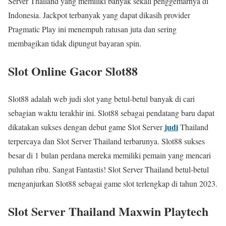
Server Thailand yang memiliki banyak sekali penggemarnya di
Indonesia. Jackpot terbanyak yang dapat dikasih provider
Pragmatic Play ini menempuh ratusan juta dan sering
membagikan tidak dipungut bayaran spin.
Slot Online Gacor Slot88
Slot88 adalah web judi slot yang betul-betul banyak di cari
sebagian waktu terakhir ini. Slot88 sebagai pendatang baru dapat
judi
dikatakan sukses dengan debut game Slot Server
Thailand
terpercaya dan Slot Server Thailand terbarunya. Slot88 sukses
besar di 1 bulan perdana mereka memiliki pemain yang mencari
puluhan ribu. Sangat Fantastis! Slot Server Thailand betul-betul
menganjurkan Slot88 sebagai game slot terlengkap di tahun 2023.
Slot Server Thailand Maxwin Playtech