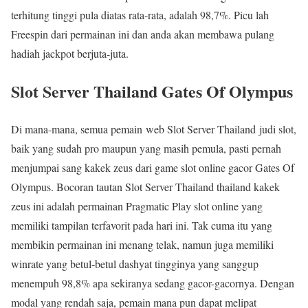
terhitung tinggi pula diatas rata-rata, adalah 98,7%. Picu lah
Freespin dari permainan ini dan anda akan membawa pulang
hadiah jackpot berjuta-juta.
Slot Server Thailand Gates Of Olympus
Di mana-mana, semua pemain web Slot Server Thailand judi slot,
baik yang sudah pro maupun yang masih pemula, pasti pernah
menjumpai sang kakek zeus dari game slot online gacor Gates Of
Olympus. Bocoran tautan Slot Server Thailand thailand kakek
zeus ini adalah permainan Pragmatic Play slot online yang
memiliki tampilan terfavorit pada hari ini. Tak cuma itu yang
membikin permainan ini menang telak, namun juga memiliki
winrate yang betul-betul dashyat tingginya yang sanggup
menempuh 98,8% apa sekiranya sedang gacor-gacornya. Dengan
modal yang rendah saja, pemain mana pun dapat melipat