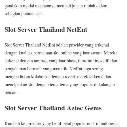
gandakan modal recehannya menjadi jutaan rupiah dalam
sebagian putaran saja.
Slot Server Thailand NetEnt
Slot Server Thailand NetEnt adalah provider yang terkenal
dengan kualitas permainan slot online yang luar awam. Mereka
terkenal dengan animasi yang luar biasa, fitur-fitur inovatif, dan
pengalaman bermain yang menarik. NetEnt juga sering
menghadirkan kolaborasi dengan merek-merek terkenal dan
menciptakan slot dengan tema-tema yang populer di kalangan
pemain.
Slot Server Thailand Aztec Gems
Kembali ke provider yang betul-betul populer no 1 di indonesia,