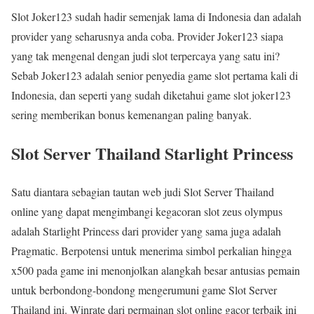
Slot Joker123 sudah hadir semenjak lama di Indonesia dan adalah
provider yang seharusnya anda coba. Provider Joker123 siapa
yang tak mengenal dengan judi slot terpercaya yang satu ini?
Sebab Joker123 adalah senior penyedia game slot pertama kali di
Indonesia, dan seperti yang sudah diketahui game slot joker123
sering memberikan bonus kemenangan paling banyak.
Slot Server Thailand Starlight Princess
Satu diantara sebagian tautan web judi Slot Server Thailand
online yang dapat mengimbangi kegacoran slot zeus olympus
adalah Starlight Princess dari provider yang sama juga adalah
Pragmatic. Berpotensi untuk menerima simbol perkalian hingga
x500 pada game ini menonjolkan alangkah besar antusias pemain
untuk berbondong-bondong mengerumuni game Slot Server
Thailand ini. Winrate dari permainan slot online gacor terbaik ini