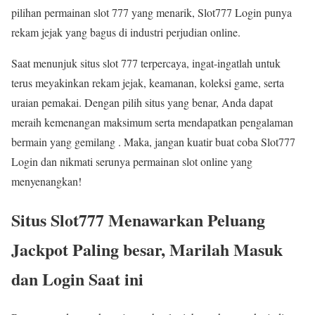
pilihan permainan slot 777 yang menarik, Slot777 Login punya
rekam jejak yang bagus di industri perjudian online.
Saat menunjuk situs slot 777 terpercaya, ingat-ingatlah untuk
terus meyakinkan rekam jejak, keamanan, koleksi game, serta
uraian pemakai. Dengan pilih situs yang benar, Anda dapat
meraih kemenangan maksimum serta mendapatkan pengalaman
bermain yang gemilang . Maka, jangan kuatir buat coba Slot777
Login dan nikmati serunya permainan slot online yang
menyenangkan!
Situs Slot777 Menawarkan Peluang
Jackpot Paling besar, Marilah Masuk
dan Login Saat ini