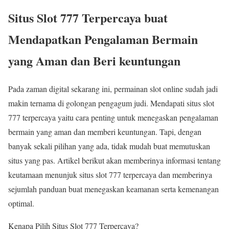
Situs Slot 777 Terpercaya buat
Mendapatkan Pengalaman Bermain
yang Aman dan Beri keuntungan
Pada zaman digital sekarang ini, permainan slot online sudah jadi
makin ternama di golongan pengagum judi. Mendapati situs slot
777 terpercaya yaitu cara penting untuk menegaskan pengalaman
bermain yang aman dan memberi keuntungan. Tapi, dengan
banyak sekali pilihan yang ada, tidak mudah buat memutuskan
situs yang pas. Artikel berikut akan memberinya informasi tentang
keutamaan menunjuk situs slot 777 terpercaya dan memberinya
sejumlah panduan buat menegaskan keamanan serta kemenangan
optimal.
Kenapa Pilih Situs Slot 777 Terpercaya?