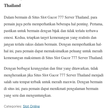
Thailand
Dalam bermain di Situs Slot Gacor 777 Server Thailand, para
pemain juga perlu memperhatikan beberapa hal penting. Pertama,
pastikan untuk bermain dengan bijak dan tidak terlalu terbawa
emosi. Kedua, tetapkan target kemenangan yang realistis dan
jangan terlalu rakus dalam bermain. Dengan memperhatikan hal-
hal ini, para pemain dapat memaksimalkan peluang untuk meraih
kemenangan maksimum di Situs Slot Gacor 777 Server Thailand.
Dengan berbagai keunggulan dan fitur yang ditawarkan, tidak
mengherankan jika Situs Slot Gacor 777 Server Thailand menjadi
salah satu tempat terbaik untuk meraih maxwin. Dengan bermain
di situs ini, para pemain dapat menikmati pengalaman bermain
yang seru dan menguntungkan.
Categories:
Slot Online