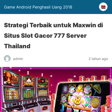
Game Android Penghasil Uang 2018
Strategi Terbaik untuk Maxwin di
Situs Slot Gacor 777 Server
Thailand
admin
2 tahun ago