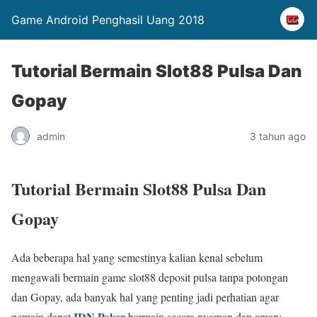
Game Android Penghasil Uang 2018
Tutorial Bermain Slot88 Pulsa Dan
Gopay
admin
3 tahun ago
Tutorial Bermain Slot88 Pulsa Dan
Gopay
Ada beberapa hal yang semestinya kalian kenal sebelum
mengawali bermain game slot88 deposit pulsa tanpa potongan
dan Gopay, ada banyak hal yang penting jadi perhatian agar
IDN Poker
pemain dapat
bermain secara nyaman dan aman: