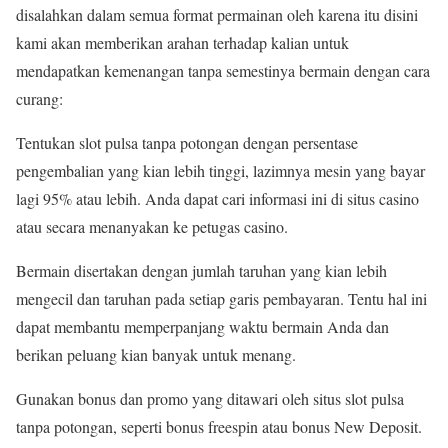
disalahkan dalam semua format permainan oleh karena itu disini
kami akan memberikan arahan terhadap kalian untuk
mendapatkan kemenangan tanpa semestinya bermain dengan cara
curang:
Tentukan slot pulsa tanpa potongan dengan persentase
pengembalian yang kian lebih tinggi, lazimnya mesin yang bayar
lagi 95% atau lebih. Anda dapat cari informasi ini di situs casino
atau secara menanyakan ke petugas casino.
Bermain disertakan dengan jumlah taruhan yang kian lebih
mengecil dan taruhan pada setiap garis pembayaran. Tentu hal ini
dapat membantu memperpanjang waktu bermain Anda dan
berikan peluang kian banyak untuk menang.
Gunakan bonus dan promo yang ditawari oleh situs slot pulsa
tanpa potongan, seperti bonus freespin atau bonus New Deposit.