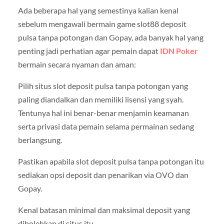
Ada beberapa hal yang semestinya kalian kenal
sebelum mengawali bermain game slot88 deposit
pulsa tanpa potongan dan Gopay, ada banyak hal yang
penting jadi perhatian agar pemain dapat
IDN Poker
bermain secara nyaman dan aman:
Pilih situs slot deposit pulsa tanpa potongan yang
paling diandalkan dan memiliki lisensi yang syah.
Tentunya hal ini benar-benar menjamin keamanan
serta privasi data pemain selama permainan sedang
berlangsung.
Pastikan apabila slot deposit pulsa tanpa potongan itu
sediakan opsi deposit dan penarikan via OVO dan
Gopay.
Kenal batasan minimal dan maksimal deposit yang
dibolehkan di situs itu.