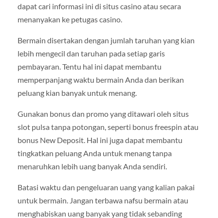
dapat cari informasi ini di situs casino atau secara
menanyakan ke petugas casino.
Bermain disertakan dengan jumlah taruhan yang kian
lebih mengecil dan taruhan pada setiap garis
pembayaran. Tentu hal ini dapat membantu
memperpanjang waktu bermain Anda dan berikan
peluang kian banyak untuk menang.
Gunakan bonus dan promo yang ditawari oleh situs
slot pulsa tanpa potongan, seperti bonus freespin atau
bonus New Deposit. Hal ini juga dapat membantu
tingkatkan peluang Anda untuk menang tanpa
menaruhkan lebih uang banyak Anda sendiri.
Batasi waktu dan pengeluaran uang yang kalian pakai
untuk bermain. Jangan terbawa nafsu bermain atau
menghabiskan uang banyak yang tidak sebanding