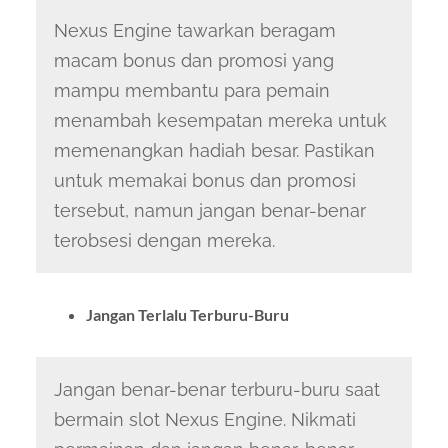
Nexus Engine tawarkan beragam
macam bonus dan promosi yang
mampu membantu para pemain
menambah kesempatan mereka untuk
memenangkan hadiah besar. Pastikan
untuk memakai bonus dan promosi
tersebut, namun jangan benar-benar
terobsesi dengan mereka.
Jangan Terlalu Terburu-Buru
Jangan benar-benar terburu-buru saat
bermain slot Nexus Engine. Nikmati