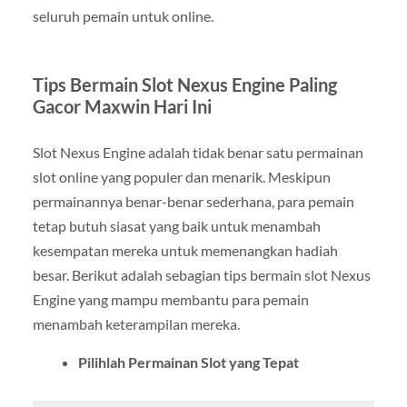
seluruh pemain untuk online.
Tips Bermain Slot Nexus Engine Paling
Gacor Maxwin Hari Ini
Slot Nexus Engine adalah tidak benar satu permainan
slot online yang populer dan menarik. Meskipun
permainannya benar-benar sederhana, para pemain
tetap butuh siasat yang baik untuk menambah
kesempatan mereka untuk memenangkan hadiah
besar. Berikut adalah sebagian tips bermain slot Nexus
Engine yang mampu membantu para pemain
menambah keterampilan mereka.
Pilihlah Permainan Slot yang Tepat