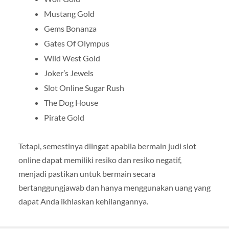
Mustang Gold
Gems Bonanza
Gates Of Olympus
Wild West Gold
Joker’s Jewels
Slot Online Sugar Rush
The Dog House
Pirate Gold
Tetapi, semestinya diingat apabila bermain judi slot
online dapat memiliki resiko dan resiko negatif,
menjadi pastikan untuk bermain secara
bertanggungjawab dan hanya menggunakan uang yang
dapat Anda ikhlaskan kehilangannya.