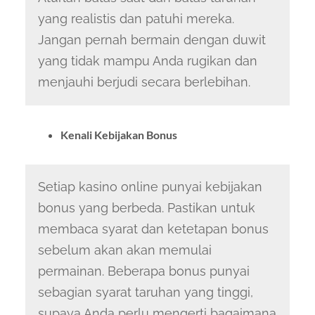
yang realistis dan patuhi mereka.
Jangan pernah bermain dengan duwit
yang tidak mampu Anda rugikan dan
menjauhi berjudi secara berlebihan.
Kenali Kebijakan Bonus
Setiap kasino online punyai kebijakan
bonus yang berbeda. Pastikan untuk
membaca syarat dan ketetapan bonus
sebelum akan akan memulai
permainan. Beberapa bonus punyai
sebagian syarat taruhan yang tinggi,
supaya Anda perlu mengerti bagaimana