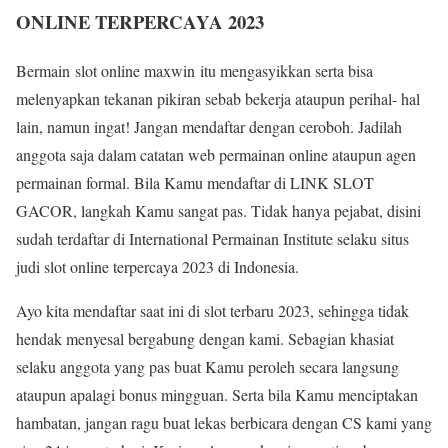
ONLINE TERPERCAYA 2023
Bermain slot online maxwin itu mengasyikkan serta bisa
melenyapkan tekanan pikiran sebab bekerja ataupun perihal- hal
lain, namun ingat! Jangan mendaftar dengan ceroboh. Jadilah
anggota saja dalam catatan web permainan online ataupun agen
permainan formal. Bila Kamu mendaftar di LINK SLOT
GACOR, langkah Kamu sangat pas. Tidak hanya pejabat, disini
sudah terdaftar di International Permainan Institute selaku situs
judi slot online terpercaya 2023 di Indonesia.
Ayo kita mendaftar saat ini di slot terbaru 2023, sehingga tidak
hendak menyesal bergabung dengan kami. Sebagian khasiat
selaku anggota yang pas buat Kamu peroleh secara langsung
ataupun apalagi bonus mingguan. Serta bila Kamu menciptakan
hambatan, jangan ragu buat lekas berbicara dengan CS kami yang