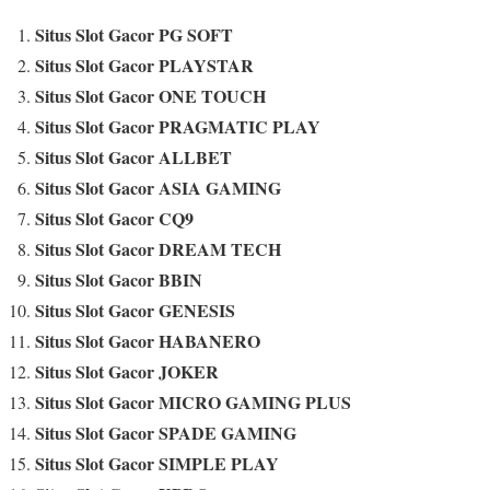
Situs Slot Gacor PG SOFT
Situs Slot Gacor PLAYSTAR
Situs Slot Gacor ONE TOUCH
Situs Slot Gacor PRAGMATIC PLAY
Situs Slot Gacor ALLBET
Situs Slot Gacor ASIA GAMING
Situs Slot Gacor CQ9
Situs Slot Gacor DREAM TECH
Situs Slot Gacor BBIN
Situs Slot Gacor GENESIS
Situs Slot Gacor HABANERO
Situs Slot Gacor JOKER
Situs Slot Gacor MICRO GAMING PLUS
Situs Slot Gacor SPADE GAMING
Situs Slot Gacor SIMPLE PLAY