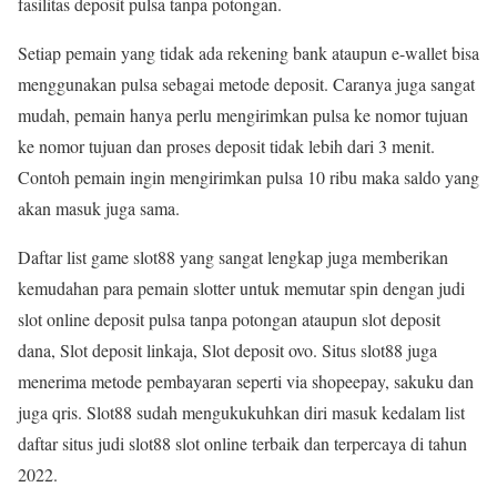
fasilitas deposit pulsa tanpa potongan.
Setiap pemain yang tidak ada rekening bank ataupun e-wallet bisa
menggunakan pulsa sebagai metode deposit. Caranya juga sangat
mudah, pemain hanya perlu mengirimkan pulsa ke nomor tujuan
ke nomor tujuan dan proses deposit tidak lebih dari 3 menit.
Contoh pemain ingin mengirimkan pulsa 10 ribu maka saldo yang
akan masuk juga sama.
Daftar list game slot88 yang sangat lengkap juga memberikan
kemudahan para pemain slotter untuk memutar spin dengan judi
slot online deposit pulsa tanpa potongan ataupun slot deposit
dana, Slot deposit linkaja, Slot deposit ovo. Situs slot88 juga
menerima metode pembayaran seperti via shopeepay, sakuku dan
juga qris. Slot88 sudah mengukukuhkan diri masuk kedalam list
daftar situs judi slot88 slot online terbaik dan terpercaya di tahun
2022.