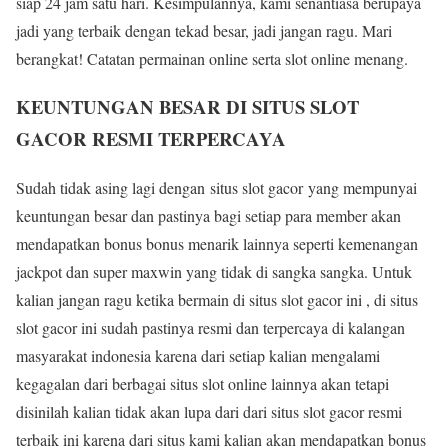
siap 24 jam satu hari. Kesimpulannya, kami senantiasa berupaya
jadi yang terbaik dengan tekad besar, jadi jangan ragu. Mari
berangkat! Catatan permainan online serta slot online menang.
KEUNTUNGAN BESAR DI SITUS SLOT
GACOR RESMI TERPERCAYA
Sudah tidak asing lagi dengan situs slot gacor yang mempunyai
keuntungan besar dan pastinya bagi setiap para member akan
mendapatkan bonus bonus menarik lainnya seperti kemenangan
jackpot dan super maxwin yang tidak di sangka sangka. Untuk
kalian jangan ragu ketika bermain di situs slot gacor ini , di situs
slot gacor ini sudah pastinya resmi dan terpercaya di kalangan
masyarakat indonesia karena dari setiap kalian mengalami
kegagalan dari berbagai situs slot online lainnya akan tetapi
disinilah kalian tidak akan lupa dari dari situs slot gacor resmi
terbaik ini karena dari situs kami kalian akan mendapatkan bonus