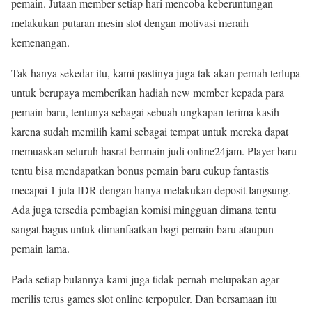
pemain. Jutaan member setiap hari mencoba keberuntungan
melakukan putaran mesin slot dengan motivasi meraih
kemenangan.
Tak hanya sekedar itu, kami pastinya juga tak akan pernah terlupa
untuk berupaya memberikan hadiah new member kepada para
pemain baru, tentunya sebagai sebuah ungkapan terima kasih
karena sudah memilih kami sebagai tempat untuk mereka dapat
memuaskan seluruh hasrat bermain judi online24jam. Player baru
tentu bisa mendapatkan bonus pemain baru cukup fantastis
mecapai 1 juta IDR dengan hanya melakukan deposit langsung.
Ada juga tersedia pembagian komisi mingguan dimana tentu
sangat bagus untuk dimanfaatkan bagi pemain baru ataupun
pemain lama.
Pada setiap bulannya kami juga tidak pernah melupakan agar
merilis terus games slot online terpopuler. Dan bersamaan itu