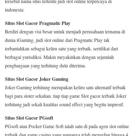
tersebut nama situs tertentu judi slot online terpercaya di
indonesia:
Situs Slot Gacor Pragmatic Play
Berdiri dengan visi besar untuk menjadi perusahaan ternama di
dunia iGaming, judi slot online dari Pragmatic Play tak
terbantahkan sebagai keliru satu yang terbaik. sertifikat dari
berbagai yurisdiksi. Makin meyakinkan dengan sejumlah
penghargaan yang terhitung dulu diterima.
Situs Slot Gacor Joker Gaming
Joker Gaming terhitung merupakan keliru satu alternatif terbaik
bagi para sloter sekalian. tiap tiap game Slot gacor terbaik Joker
terhitung jadi sekali kualitas sound effect yang begitu impresif.
Situs Slot Gacor PGsoft
PGsoft atau Pocket Game Soft ialah satu di pada agen slot online
terbaik dan game casino yang namanya telah menyebar hingga 4