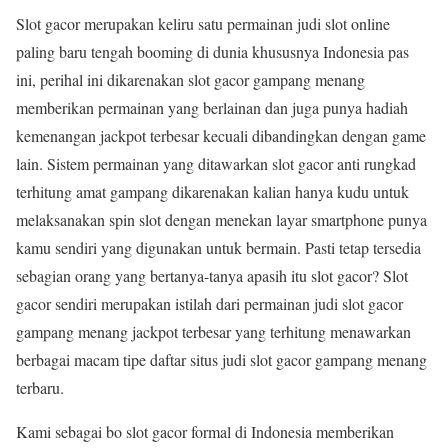
Slot gacor merupakan keliru satu permainan judi slot online
paling baru tengah booming di dunia khususnya Indonesia pas
ini, perihal ini dikarenakan slot gacor gampang menang
memberikan permainan yang berlainan dan juga punya hadiah
kemenangan jackpot terbesar kecuali dibandingkan dengan game
lain. Sistem permainan yang ditawarkan slot gacor anti rungkad
terhitung amat gampang dikarenakan kalian hanya kudu untuk
melaksanakan spin slot dengan menekan layar smartphone punya
kamu sendiri yang digunakan untuk bermain. Pasti tetap tersedia
sebagian orang yang bertanya-tanya apasih itu slot gacor? Slot
gacor sendiri merupakan istilah dari permainan judi slot gacor
gampang menang jackpot terbesar yang terhitung menawarkan
berbagai macam tipe daftar situs judi slot gacor gampang menang
terbaru.
Kami sebagai bo slot gacor formal di Indonesia memberikan