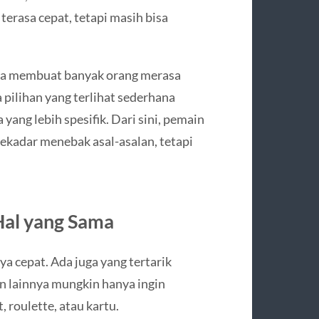
terasa cepat, tetapi masih bisa
juga membuat banyak orang merasa
pilihan yang terlihat sederhana
 yang lebih spesifik. Dari sini, pemain
kadar menebak asal-asalan, tetapi
Hal yang Sama
a cepat. Ada juga yang tertarik
an lainnya mungkin hanya ingin
 roulette, atau kartu.