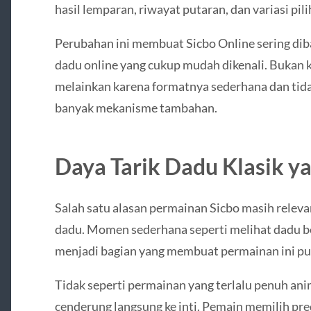
hasil lemparan, riwayat putaran, dan variasi pili
Perubahan ini membuat Sicbo Online sering dib
dadu online yang cukup mudah dikenali. Bukan k
melainkan karena formatnya sederhana dan ti
banyak mekanisme tambahan.
Daya Tarik Dadu Klasik y
Salah satu alasan permainan Sicbo masih releva
dadu. Momen sederhana seperti melihat dadu be
menjadi bagian yang membuat permainan ini pu
Tidak seperti permainan yang terlalu penuh anim
cenderung langsung ke inti. Pemain memilih pre