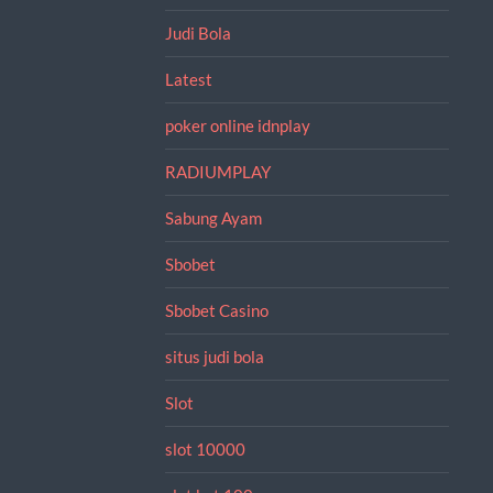
Judi Bola
Latest
poker online idnplay
RADIUMPLAY
Sabung Ayam
Sbobet
Sbobet Casino
situs judi bola
Slot
slot 10000