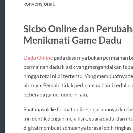
konvensional.
Sicbo Online dan Peruba
Menikmati Game Dadu
Dadu Online
pada dasarnya bukan permainan ba
permainan dadu klasik yang mengandalkan tebak
hingga total nilai tertentu. Yang membuatnya 
alurnya. Pemain tidak perlu memahami terlalu b
beberapa game modern lain.
Saat masuk ke format online, suasananya ikut b
ini identik dengan meja fisik, suara dadu, dan i
digital membuat semuanya terasa lebih ringkas.