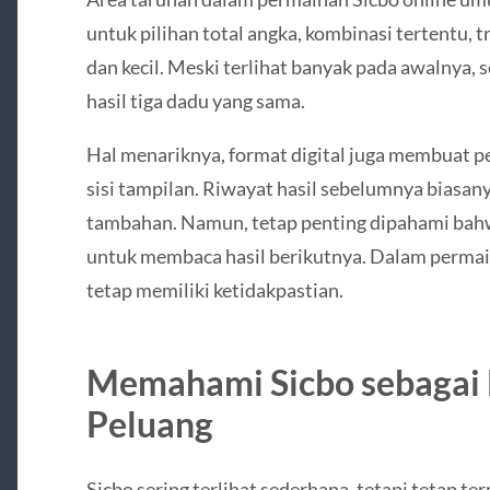
untuk pilihan total angka, kombinasi tertentu, t
dan kecil. Meski terlihat banyak pada awalnya
hasil tiga dadu yang sama.
Hal menariknya, format digital juga membuat pe
sisi tampilan. Riwayat hasil sebelumnya biasan
tambahan. Namun, tetap penting dipahami bahw
untuk membaca hasil berikutnya. Dalam permain
tetap memiliki ketidakpastian.
Memahami Sicbo sebagai 
Peluang
Sicbo sering terlihat sederhana, tetapi tetap t