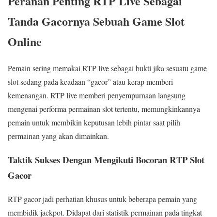
Peranan Penting RTP Live Sebagai
Tanda Gacornya Sebuah Game Slot
Online
Pemain sering memakai RTP live sebagai bukti jika sesuatu game
slot sedang pada keadaan “gacor” atau kerap memberi
kemenangan. RTP live memberi penyempurnaan langsung
mengenai performa permainan slot tertentu, memungkinkannya
pemain untuk membikin keputusan lebih pintar saat pilih
permainan yang akan dimainkan.
Taktik Sukses Dengan Mengikuti Bocoran RTP Slot
Gacor
RTP gacor jadi perhatian khusus untuk beberapa pemain yang
membidik jackpot. Didapat dari statistik permainan pada tingkat