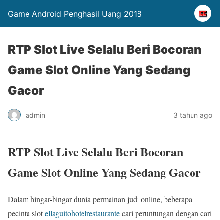
Game Android Penghasil Uang 2018
RTP Slot Live Selalu Beri Bocoran
Game Slot Online Yang Sedang
Gacor
admin
3 tahun ago
RTP Slot Live Selalu Beri Bocoran
Game Slot Online Yang Sedang Gacor
Dalam hingar-bingar dunia permainan judi online, beberapa
pecinta slot
ellaguitohotelrestaurante
cari peruntungan dengan cari