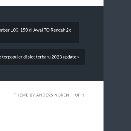
ember 100, 150 di Awal TO Rendah 2x
 terpopuler di slot terbaru 2023 update »
THEME BY
ANDERS NORÉN
—
UP ↑