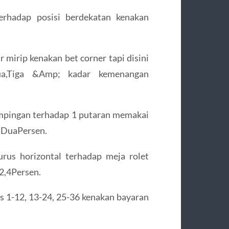
erhadap posisi berdekatan kenakan
mirip kenakan bet corner tapi disini
a,Tiga &Amp; kadar kemenangan
ampingan terhadap 1 putaran memakai
6,DuaPersen.
rus horizontal terhadap meja rolet
2,4Persen.
is 1-12, 13-24, 25-36 kenakan bayaran