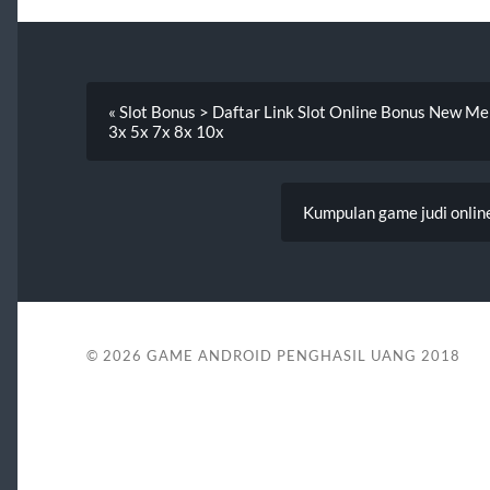
« Slot Bonus > Daftar Link Slot Online Bonus New M
3x 5x 7x 8x 10x
Kumpulan game judi online
© 2026
GAME ANDROID PENGHASIL UANG 2018