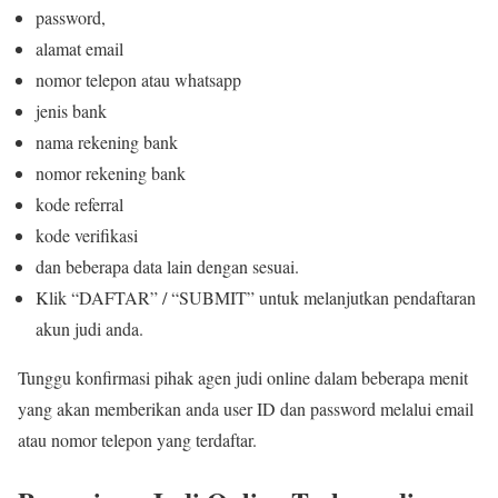
password,
alamat email
nomor telepon atau whatsapp
jenis bank
nama rekening bank
nomor rekening bank
kode referral
kode verifikasi
dan beberapa data lain dengan sesuai.
Klik “DAFTAR” / “SUBMIT” untuk melanjutkan pendaftaran
akun judi anda.
Tunggu konfirmasi pihak agen judi online dalam beberapa menit
yang akan memberikan anda user ID dan password melalui email
atau nomor telepon yang terdaftar.