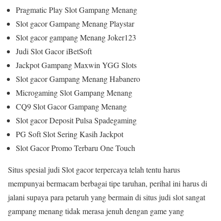
Pragmatic Play Slot Gampang Menang
Slot gacor Gampang Menang Playstar
Slot gacor gampang Menang Joker123
Judi Slot Gacor iBetSoft
Jackpot Gampang Maxwin YGG Slots
Slot gacor Gampang Menang Habanero
Microgaming Slot Gampang Menang
CQ9 Slot Gacor Gampang Menang
Slot gacor Deposit Pulsa Spadegaming
PG Soft Slot Sering Kasih Jackpot
Slot Gacor Promo Terbaru One Touch
Situs spesial judi Slot gacor terpercaya telah tentu harus
mempunyai bermacam berbagai tipe taruhan, perihal ini harus di
jalani supaya para petaruh yang bermain di situs judi slot sangat
gampang menang tidak merasa jenuh dengan game yang