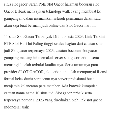
situs slot gacor Saran Pola Slot Gacor halaman bocoran slot
Gacor terbaik menyajikan teknologi wallet yang membuat ke
gampangan dalam memainkan seluruh permainan dalam satu
akun saja buat bermain judi online dan Slot Gacor hari ini.
11 situs Slot Gacor Terbanyak Di Indonesia 2023, Link Terkini
RTP Slot Hari Ini Paling tinggi selaku bagian dari catatan situs
judi Slot gacor terpercaya 2023, catatan bocoran slot gacor
gampang menang ini memakai server slot gacor terkini serta
memanglah telah terbukti kualitasnya. Serta umumnya para
provider SLOT GACOR, slot terkini ini telah mempunyai lisensi
formal kelas dunia serta tentu nya server profesional buat
menjamin kelancaran para member. Ada banyak kumpulan
catatan nama nama 10 situs judi Slot gacor terbaik serta
terpercaya nomor 1 2023 yang disediakan oleh link slot gacor
Indonesia ialah: