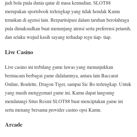
judi bola piala dunia qatar di masa kemudian. SLOT88
merupakan sportsbook terlengkap yang tidak hendak Kamu
temukan di agensi lain. Berpartisipasi dalam taruhan berolahraga
pula dimaksudkan buat menunjang atensi serta preferensi petaruh,
dan selaku wujud kasih sayang terhadap regu tiap- tiap.
Live Casino
Live casino ini terbilang game lawas yang menunjukkan
bermacam berbagai game didalamnya, antara lain Baccarat
Online, Roulette, Dragon Tiger, sampai Sic Bo terlengkap. Untuk
yang masih menggemari game ini, Kamu dapat langsung
mendatangi Situs Resmi SLOT88 buat menciptakan game ini
serta menang bersama provider casino opsi Kamu.
Arcade