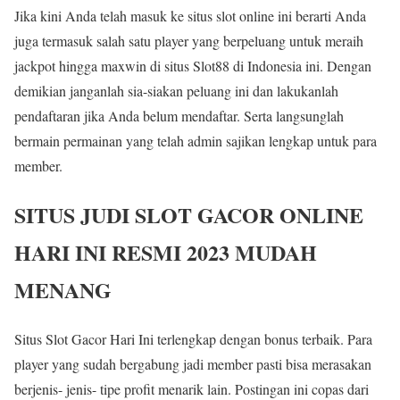
Jika kini Anda telah masuk ke situs slot online ini berarti Anda
juga termasuk salah satu player yang berpeluang untuk meraih
jackpot hingga maxwin di situs Slot88 di Indonesia ini. Dengan
demikian janganlah sia-siakan peluang ini dan lakukanlah
pendaftaran jika Anda belum mendaftar. Serta langsunglah
bermain permainan yang telah admin sajikan lengkap untuk para
member.
SITUS JUDI SLOT GACOR ONLINE
HARI INI RESMI 2023 MUDAH
MENANG
Situs Slot Gacor Hari Ini terlengkap dengan bonus terbaik. Para
player yang sudah bergabung jadi member pasti bisa merasakan
berjenis- jenis- tipe profit menarik lain. Postingan ini copas dari