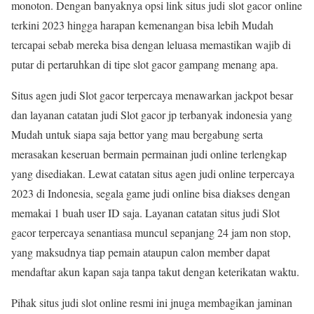
monoton. Dengan banyaknya opsi link situs judi slot gacor online
terkini 2023 hingga harapan kemenangan bisa lebih Mudah
tercapai sebab mereka bisa dengan leluasa memastikan wajib di
putar di pertaruhkan di tipe slot gacor gampang menang apa.
Situs agen judi Slot gacor terpercaya menawarkan jackpot besar
dan layanan catatan judi Slot gacor jp terbanyak indonesia yang
Mudah untuk siapa saja bettor yang mau bergabung serta
merasakan keseruan bermain permainan judi online terlengkap
yang disediakan. Lewat catatan situs agen judi online terpercaya
2023 di Indonesia, segala game judi online bisa diakses dengan
memakai 1 buah user ID saja. Layanan catatan situs judi Slot
gacor terpercaya senantiasa muncul sepanjang 24 jam non stop,
yang maksudnya tiap pemain ataupun calon member dapat
mendaftar akun kapan saja tanpa takut dengan keterikatan waktu.
Pihak situs judi slot online resmi ini jnuga membagikan jaminan