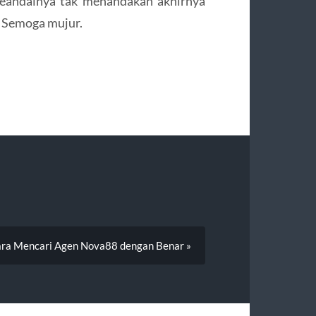
seandainya tak menandakan akhirnya
. Semoga mujur.
ara Mencari Agen Nova88 dengan Benar »