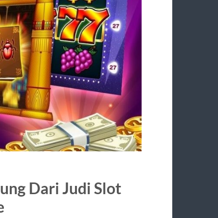
ng Dari Judi Slot
e