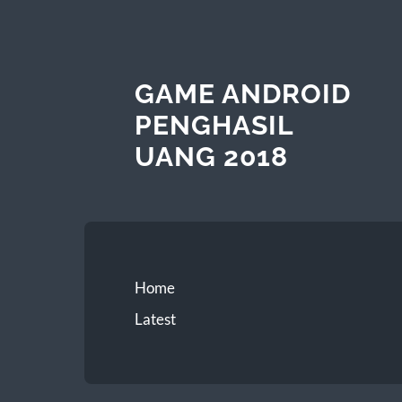
GAME ANDROID
PENGHASIL
UANG 2018
Home
Latest