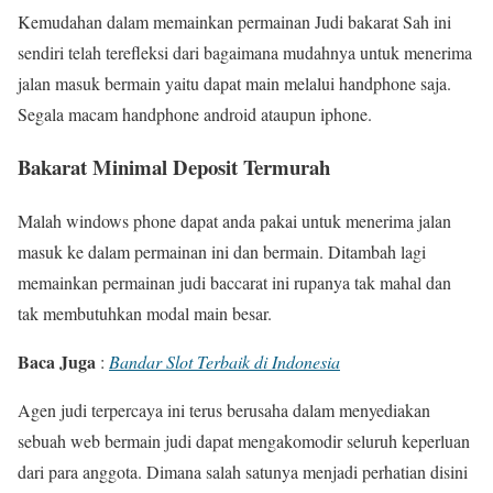
Kemudahan dalam memainkan permainan Judi bakarat Sah ini
sendiri telah terefleksi dari bagaimana mudahnya untuk menerima
jalan masuk bermain yaitu dapat main melalui handphone saja.
Segala macam handphone android ataupun iphone.
Bakarat Minimal Deposit Termurah
Malah windows phone dapat anda pakai untuk menerima jalan
masuk ke dalam permainan ini dan bermain. Ditambah lagi
memainkan permainan judi baccarat ini rupanya tak mahal dan
tak membutuhkan modal main besar.
Baca Juga
:
Bandar Slot Terbaik di Indonesia
Agen judi terpercaya ini terus berusaha dalam menyediakan
sebuah web bermain judi dapat mengakomodir seluruh keperluan
dari para anggota. Dimana salah satunya menjadi perhatian disini