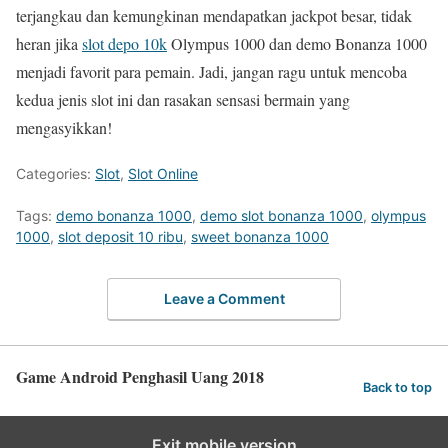
terjangkau dan kemungkinan mendapatkan jackpot besar, tidak
heran jika
slot depo 10k
Olympus 1000 dan demo Bonanza 1000
menjadi favorit para pemain. Jadi, jangan ragu untuk mencoba
kedua jenis slot ini dan rasakan sensasi bermain yang
mengasyikkan!
Categories:
Slot
,
Slot Online
Tags:
demo bonanza 1000
,
demo slot bonanza 1000
,
olympus
1000
,
slot deposit 10 ribu
,
sweet bonanza 1000
Leave a Comment
Game Android Penghasil Uang 2018
Back to top
Exit mobile version