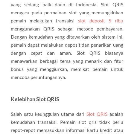
yang sedang naik daun di Indonesia. Slot QRIS
mengacu pada permainan slot yang memungkinkan
pemain melakukan transaksi
slot deposit 5 ribu
menggunakan QRIS sebagai metode pembayaran.
Dengan kemudahan yang ditawarkan oleh sistem ini,
pemain dapat melakukan deposit dan penarikan uang
dengan cepat dan aman. Slot QRIS biasanya
menawarkan berbagai tema yang menarik dan fitur
bonus yang menggiurkan, memikat pemain untuk
mencoba peruntungannya.
Kelebihan Slot QRIS
Salah satu keunggulan utama dari
Slot QRIS
adalah
kemudahan transaksi. Pemain slot qris tidak perlu
repot-repot memasukkan informasi kartu kredit atau