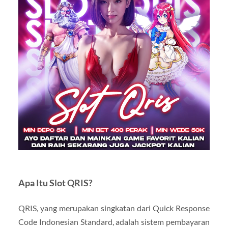
Apa Itu Slot QRIS?
QRIS, yang merupakan singkatan dari Quick Response
Code Indonesian Standard, adalah sistem pembayaran