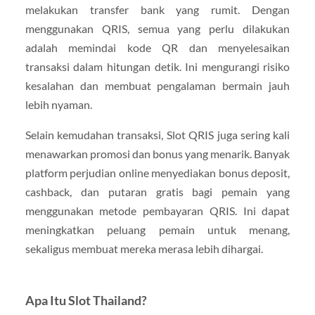
melakukan transfer bank yang rumit. Dengan
menggunakan QRIS, semua yang perlu dilakukan
adalah memindai kode QR dan menyelesaikan
transaksi dalam hitungan detik. Ini mengurangi risiko
kesalahan dan membuat pengalaman bermain jauh
lebih nyaman.
Selain kemudahan transaksi, Slot QRIS juga sering kali
menawarkan promosi dan bonus yang menarik. Banyak
platform perjudian online menyediakan bonus deposit,
cashback, dan putaran gratis bagi pemain yang
menggunakan metode pembayaran QRIS. Ini dapat
meningkatkan peluang pemain untuk menang,
sekaligus membuat mereka merasa lebih dihargai.
Apa Itu Slot Thailand?