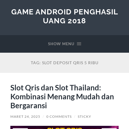
GAME ANDROID PENGHASIL
UANG 2018
SHOW MENU
TAG:
SLOT DEPOSIT QRIS 5 RIBU
Slot Qris dan Slot Thailand:
Kombinasi Menang Mudah dan
Bergaransi
MARET 24, 2025
/
0 COMMENTS
/
STICKY