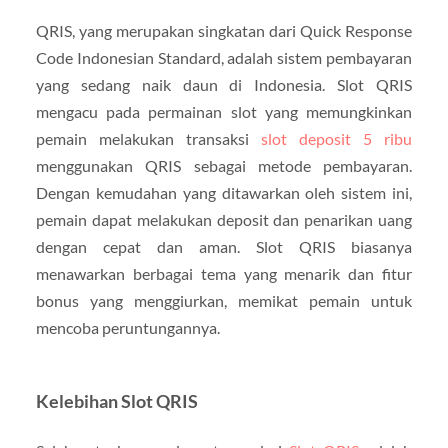
QRIS, yang merupakan singkatan dari Quick Response
Code Indonesian Standard, adalah sistem pembayaran
yang sedang naik daun di Indonesia. Slot QRIS
mengacu pada permainan slot yang memungkinkan
pemain melakukan transaksi
slot deposit 5 ribu
menggunakan QRIS sebagai metode pembayaran.
Dengan kemudahan yang ditawarkan oleh sistem ini,
pemain dapat melakukan deposit dan penarikan uang
dengan cepat dan aman. Slot QRIS biasanya
menawarkan berbagai tema yang menarik dan fitur
bonus yang menggiurkan, memikat pemain untuk
mencoba peruntungannya.
Kelebihan Slot QRIS