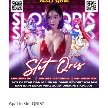
Apa Itu Slot QRIS?