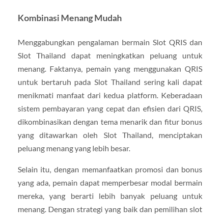
Kombinasi Menang Mudah
Menggabungkan pengalaman bermain Slot QRIS dan
Slot Thailand dapat meningkatkan peluang untuk
menang. Faktanya, pemain yang menggunakan QRIS
untuk bertaruh pada Slot Thailand sering kali dapat
menikmati manfaat dari kedua platform. Keberadaan
sistem pembayaran yang cepat dan efisien dari QRIS,
dikombinasikan dengan tema menarik dan fitur bonus
yang ditawarkan oleh Slot Thailand, menciptakan
peluang menang yang lebih besar.
Selain itu, dengan memanfaatkan promosi dan bonus
yang ada, pemain dapat memperbesar modal bermain
mereka, yang berarti lebih banyak peluang untuk
menang. Dengan strategi yang baik dan pemilihan slot