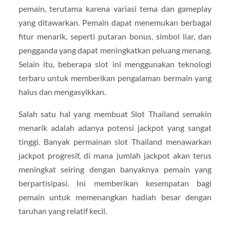
pemain, terutama karena variasi tema dan gameplay
yang ditawarkan. Pemain dapat menemukan berbagai
fitur menarik, seperti putaran bonus, simbol liar, dan
pengganda yang dapat meningkatkan peluang menang.
Selain itu, beberapa slot ini menggunakan teknologi
terbaru untuk memberikan pengalaman bermain yang
halus dan mengasyikkan.
Salah satu hal yang membuat Slot Thailand semakin
menarik adalah adanya potensi jackpot yang sangat
tinggi. Banyak permainan slot Thailand menawarkan
jackpot progresif, di mana jumlah jackpot akan terus
meningkat seiring dengan banyaknya pemain yang
berpartisipasi. Ini memberikan kesempatan bagi
pemain untuk memenangkan hadiah besar dengan
taruhan yang relatif kecil.