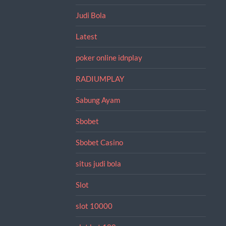
Judi Bola
Latest
poker online idnplay
RADIUMPLAY
Sabung Ayam
Sbobet
Sbobet Casino
situs judi bola
Slot
slot 10000