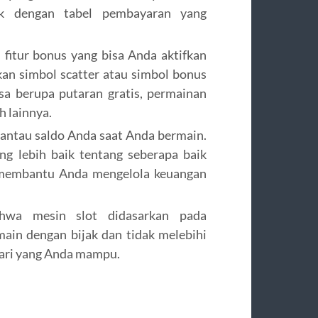
ok dengan tabel pembayaran yang
 fitur bonus yang bisa Anda aktifkan
kan simbol scatter atau simbol bonus
isa berupa putaran gratis, permainan
 lainnya.
antau saldo Anda saat Anda bermain.
 lebih baik tentang seberapa baik
 membantu Anda mengelola keuangan
ahwa mesin slot didasarkan pada
main dengan bijak dan tidak melebihi
dari yang Anda mampu.