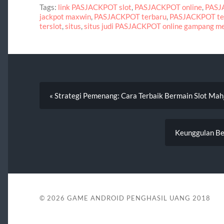
Tags:
link PASJACKPOT slot
,
PASJACKPOT online
,
PASJA
jackpot maxwin
,
PASJACKPOT terbaru
,
PASJACKPOT ter
terslot
,
situs
,
situs judi PASJACKPOT online gampang m
« Strategi Pemenang: Cara Terbaik Bermain Slot Mah
Keunggulan Be
© 2026
GAME ANDROID PENGHASIL UANG 2018