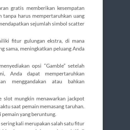
taran gratis memberikan kesempatan
n tanpa harus mempertaruhkan uang
h mendapatkan sejumlah simbol scatter
iki fitur gulungan ekstra, di mana
ang sama, meningkatkan peluang Anda
menyediakan opsi “Gamble” setelah
ini, Anda dapat mempertaruhkan
tan menggandakan atau bahkan
me slot mungkin menawarkan jackpot
 waktu saat pemain memasang taruhan.
gi pemain yang beruntung.
sering kali merupakan salah satu fitur