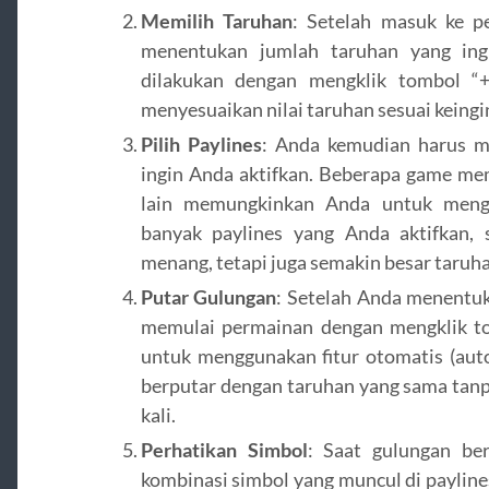
Memilih Taruhan
: Setelah masuk ke p
menentukan jumlah taruhan yang ingi
dilakukan dengan mengklik tombol “+
menyesuaikan nilai taruhan sesuai keing
Pilih Paylines
: Anda kemudian harus m
ingin Anda aktifkan. Beberapa game mem
lain memungkinkan Anda untuk menga
banyak paylines yang Anda aktifkan,
menang, tetapi juga semakin besar taruh
Putar Gulungan
: Setelah Anda menentuk
memulai permainan dengan mengklik to
untuk menggunakan fitur otomatis (aut
berputar dengan taruhan yang sama tanp
kali.
Perhatikan Simbol
: Saat gulungan be
kombinasi simbol yang muncul di paylines