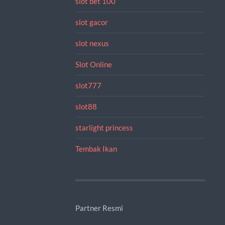
slot bet 100
slot gacor
slot nexus
Slot Online
slot777
slot88
starlight princess
Tembak Ikan
Partner Resmi