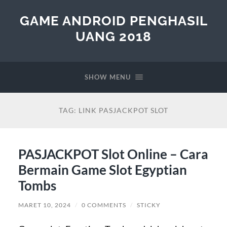
GAME ANDROID PENGHASIL
UANG 2018
SHOW MENU
TAG:
LINK PASJACKPOT SLOT
PASJACKPOT Slot Online – Cara
Bermain Game Slot Egyptian
Tombs
MARET 10, 2024
/
0 COMMENTS
/
STICKY