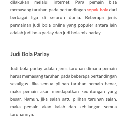
dilakukan melalui internet. Para pemain bisa
memasang taruhan pada pertandingan
sepak bola
dari
berbagai liga di seluruh dunia. Beberapa jenis
permainan judi bola online yang populer antara lain
adalah judi bola parlay dan judi bola mix parlay.
Judi Bola Parlay
Judi bola parlay adalah jenis taruhan dimana pemain
harus memasang taruhan pada beberapa pertandingan
sekaligus. Jika semua pilihan taruhan pemain benar,
maka pemain akan mendapatkan keuntungan yang
besar. Namun, jika salah satu pilihan taruhan salah,
maka pemain akan kalah dan kehilangan semua
taruhannya.