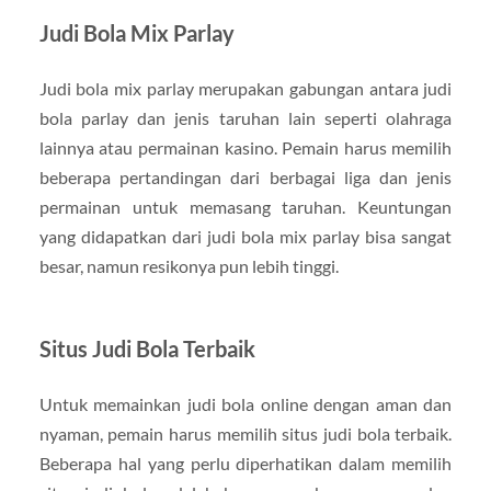
Judi Bola Mix Parlay
Judi bola mix parlay merupakan gabungan antara judi
bola parlay dan jenis taruhan lain seperti olahraga
lainnya atau permainan kasino. Pemain harus memilih
beberapa pertandingan dari berbagai liga dan jenis
permainan untuk memasang taruhan. Keuntungan
yang didapatkan dari judi bola mix parlay bisa sangat
besar, namun resikonya pun lebih tinggi.
Situs Judi Bola Terbaik
Untuk memainkan judi bola online dengan aman dan
nyaman, pemain harus memilih situs judi bola terbaik.
Beberapa hal yang perlu diperhatikan dalam memilih