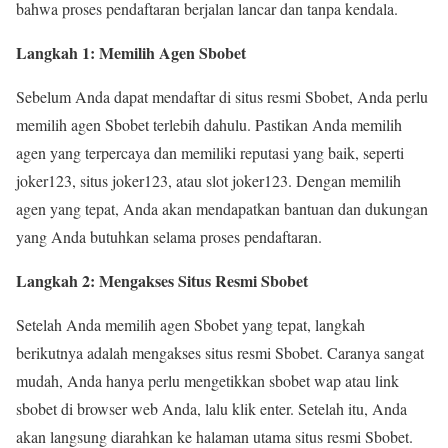
bahwa proses pendaftaran berjalan lancar dan tanpa kendala.
Langkah 1: Memilih Agen Sbobet
Sebelum Anda dapat mendaftar di situs resmi Sbobet, Anda perlu
memilih agen Sbobet terlebih dahulu. Pastikan Anda memilih
agen yang terpercaya dan memiliki reputasi yang baik, seperti
joker123, situs joker123, atau slot joker123. Dengan memilih
agen yang tepat, Anda akan mendapatkan bantuan dan dukungan
yang Anda butuhkan selama proses pendaftaran.
Langkah 2: Mengakses Situs Resmi Sbobet
Setelah Anda memilih agen Sbobet yang tepat, langkah
berikutnya adalah mengakses situs resmi Sbobet. Caranya sangat
mudah, Anda hanya perlu mengetikkan sbobet wap atau link
sbobet di browser web Anda, lalu klik enter. Setelah itu, Anda
akan langsung diarahkan ke halaman utama situs resmi Sbobet.