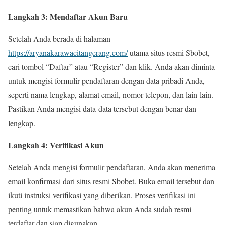
Langkah 3: Mendaftar Akun Baru
Setelah Anda berada di halaman
https://aryanakarawacitangerang.com/
utama situs resmi Sbobet,
cari tombol “Daftar” atau “Register” dan klik. Anda akan diminta
untuk mengisi formulir pendaftaran dengan data pribadi Anda,
seperti nama lengkap, alamat email, nomor telepon, dan lain-lain.
Pastikan Anda mengisi data-data tersebut dengan benar dan
lengkap.
Langkah 4: Verifikasi Akun
Setelah Anda mengisi formulir pendaftaran, Anda akan menerima
email konfirmasi dari situs resmi Sbobet. Buka email tersebut dan
ikuti instruksi verifikasi yang diberikan. Proses verifikasi ini
penting untuk memastikan bahwa akun Anda sudah resmi
terdaftar dan siap digunakan.