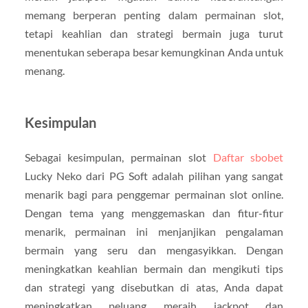
memang berperan penting dalam permainan slot,
tetapi keahlian dan strategi bermain juga turut
menentukan seberapa besar kemungkinan Anda untuk
menang.
Kesimpulan
Sebagai kesimpulan, permainan slot
Daftar sbobet
Lucky Neko dari PG Soft adalah pilihan yang sangat
menarik bagi para penggemar permainan slot online.
Dengan tema yang menggemaskan dan fitur-fitur
menarik, permainan ini menjanjikan pengalaman
bermain yang seru dan mengasyikkan. Dengan
meningkatkan keahlian bermain dan mengikuti tips
dan strategi yang disebutkan di atas, Anda dapat
meningkatkan peluang meraih jackpot dan