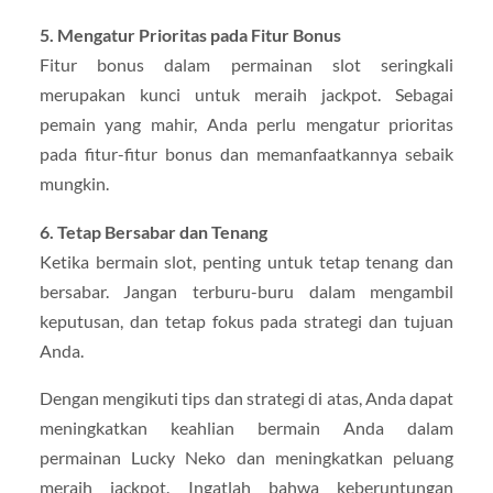
5. Mengatur Prioritas pada Fitur Bonus
Fitur bonus dalam permainan slot seringkali
merupakan kunci untuk meraih jackpot. Sebagai
pemain yang mahir, Anda perlu mengatur prioritas
pada fitur-fitur bonus dan memanfaatkannya sebaik
mungkin.
6. Tetap Bersabar dan Tenang
Ketika bermain slot, penting untuk tetap tenang dan
bersabar. Jangan terburu-buru dalam mengambil
keputusan, dan tetap fokus pada strategi dan tujuan
Anda.
Dengan mengikuti tips dan strategi di atas, Anda dapat
meningkatkan keahlian bermain Anda dalam
permainan Lucky Neko dan meningkatkan peluang
meraih jackpot. Ingatlah bahwa keberuntungan