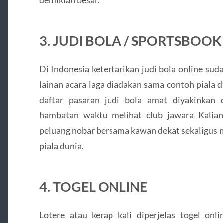
3. JUDI BOLA / SPORTSBOOK
Di Indonesia ketertarikan judi bola online sud
lainan acara laga diadakan sama contoh piala
daftar pasaran judi bola amat diyakinkan
hambatan waktu melihat club jawara Kalian
peluang nobar bersama kawan dekat sekaligus 
piala dunia.
4. TOGEL ONLINE
Lotere atau kerap kali diperjelas togel onl