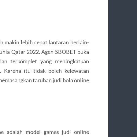
ah makin lebih cepat lantaran berlain-
 dunia Qatar 2022. Agen SBOBET buka
 dan terkomplet yang meningkatkan
. Karena itu tidak boleh kelewatan
memasangkan taruhan judi bola online
ine adalah model games judi online