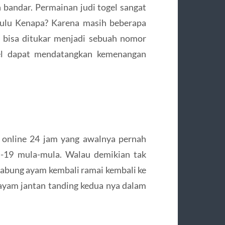
 bandar. Permainan judi togel sangat
dulu Kenapa? Karena masih beberapa
 bisa ditukar menjadi sebuah nomor
ogel dapat mendatangkan kemenangan
online 24 jam yang awalnya pernah
-19 mula-mula. Walau demikian tak
 sabung ayam kembali ramai kembali ke
ayam jantan tanding kedua nya dalam