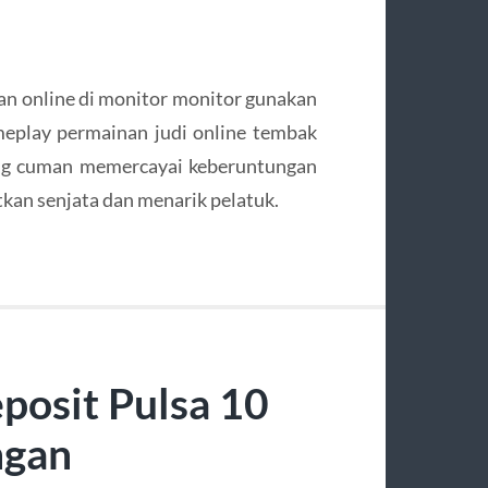
kan online di monitor monitor gunakan
eplay permainan judi online tembak
yang cuman memercayai keberuntungan
kan senjata dan menarik pelatuk.
eposit Pulsa 10
ngan