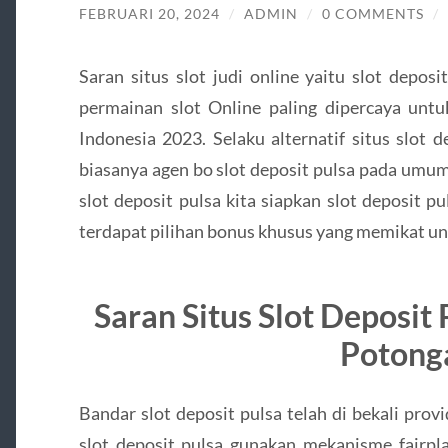
FEBRUARI 20, 2024
/
ADMIN
/
0 COMMENTS
/
Saran situs slot judi online yaitu slot depos
permainan slot Online paling dipercaya unt
Indonesia 2023. Selaku alternatif situs slot d
biasanya agen bo slot deposit pulsa pada umu
slot deposit pulsa kita siapkan slot deposit 
terdapat pilihan bonus khusus yang memikat un
Saran Situs Slot Deposit
Potong
Bandar slot deposit pulsa telah di bekali provid
slot deposit pulsa gunakan mekanisme fairpl