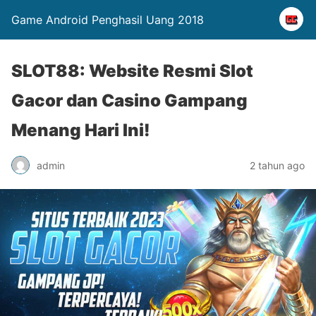
Game Android Penghasil Uang 2018
SLOT88: Website Resmi Slot
Gacor dan Casino Gampang
Menang Hari Ini!
admin
2 tahun ago