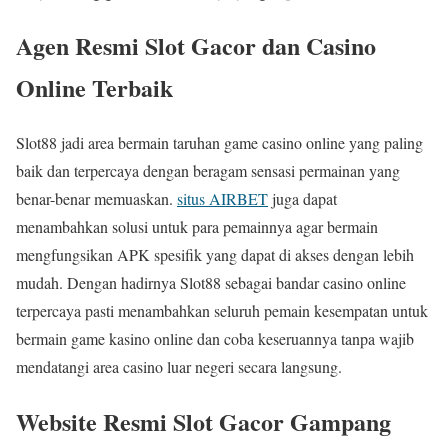
Agen Resmi Slot Gacor dan Casino
Online Terbaik
Slot88 jadi area bermain taruhan game casino online yang paling
baik dan terpercaya dengan beragam sensasi permainan yang
benar-benar memuaskan.
situs AIRBET
juga dapat
menambahkan solusi untuk para pemainnya agar bermain
mengfungsikan APK spesifik yang dapat di akses dengan lebih
mudah. Dengan hadirnya Slot88 sebagai bandar casino online
terpercaya pasti menambahkan seluruh pemain kesempatan untuk
bermain game kasino online dan coba keseruannya tanpa wajib
mendatangi area casino luar negeri secara langsung.
Website Resmi Slot Gacor Gampang