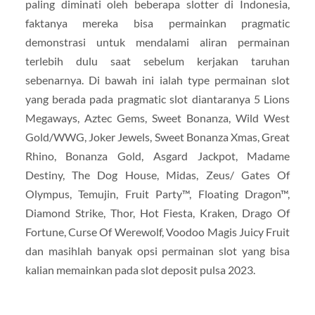
paling diminati oleh beberapa slotter di Indonesia,
faktanya mereka bisa permainkan pragmatic
demonstrasi untuk mendalami aliran permainan
terlebih dulu saat sebelum kerjakan taruhan
sebenarnya. Di bawah ini ialah type permainan slot
yang berada pada pragmatic slot diantaranya 5 Lions
Megaways, Aztec Gems, Sweet Bonanza, Wild West
Gold/WWG, Joker Jewels, Sweet Bonanza Xmas, Great
Rhino, Bonanza Gold, Asgard Jackpot, Madame
Destiny, The Dog House, Midas, Zeus/ Gates Of
Olympus, Temujin, Fruit Party™, Floating Dragon™,
Diamond Strike, Thor, Hot Fiesta, Kraken, Drago Of
Fortune, Curse Of Werewolf, Voodoo Magis Juicy Fruit
dan masihlah banyak opsi permainan slot yang bisa
kalian memainkan pada slot deposit pulsa 2023.