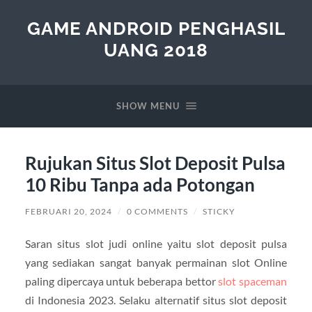
GAME ANDROID PENGHASIL
UANG 2018
SHOW MENU
Rujukan Situs Slot Deposit Pulsa
10 Ribu Tanpa ada Potongan
FEBRUARI 20, 2024
/
0 COMMENTS
/
STICKY
Saran situs slot judi online yaitu slot deposit pulsa
yang sediakan sangat banyak permainan slot Online
paling dipercaya untuk beberapa bettor
slot spaceman
di Indonesia 2023. Selaku alternatif situs slot deposit