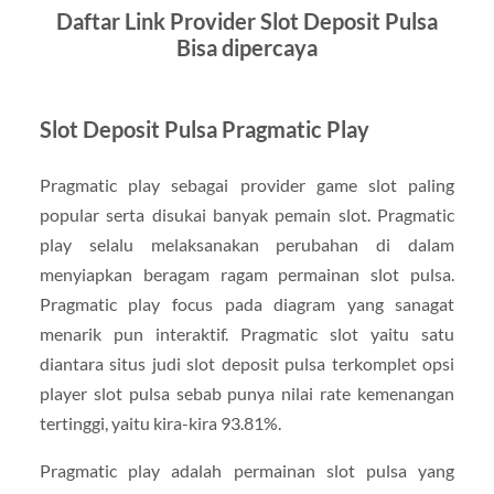
Daftar Link Provider Slot Deposit Pulsa
Bisa dipercaya
Slot Deposit Pulsa Pragmatic Play
Pragmatic play sebagai provider game slot paling
popular serta disukai banyak pemain slot. Pragmatic
play selalu melaksanakan perubahan di dalam
menyiapkan beragam ragam permainan slot pulsa.
Pragmatic play focus pada diagram yang sanagat
menarik pun interaktif. Pragmatic slot yaitu satu
diantara situs judi slot deposit pulsa terkomplet opsi
player slot pulsa sebab punya nilai rate kemenangan
tertinggi, yaitu kira-kira 93.81%.
Pragmatic play adalah permainan slot pulsa yang