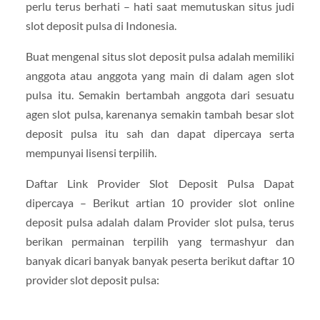
perlu terus berhati – hati saat memutuskan situs judi
slot deposit pulsa di Indonesia.
Buat mengenal situs slot deposit pulsa adalah memiliki
anggota atau anggota yang main di dalam agen slot
pulsa itu. Semakin bertambah anggota dari sesuatu
agen slot pulsa, karenanya semakin tambah besar slot
deposit pulsa itu sah dan dapat dipercaya serta
mempunyai lisensi terpilih.
Daftar Link Provider Slot Deposit Pulsa Dapat
dipercaya – Berikut artian 10 provider slot online
deposit pulsa adalah dalam Provider slot pulsa, terus
berikan permainan terpilih yang termashyur dan
banyak dicari banyak banyak peserta berikut daftar 10
provider slot deposit pulsa: