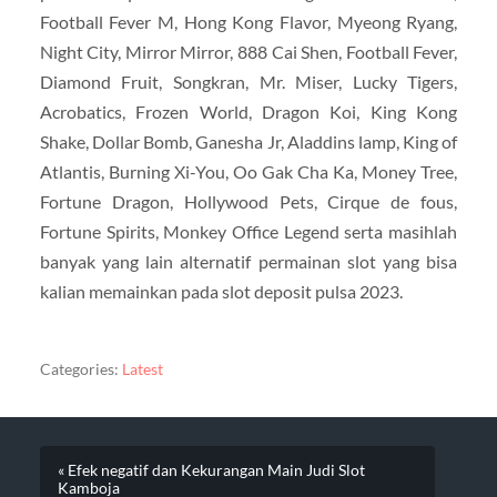
Football Fever M, Hong Kong Flavor, Myeong Ryang,
Night City, Mirror Mirror, 888 Cai Shen, Football Fever,
Diamond Fruit, Songkran, Mr. Miser, Lucky Tigers,
Acrobatics, Frozen World, Dragon Koi, King Kong
Shake, Dollar Bomb, Ganesha Jr, Aladdins lamp, King of
Atlantis, Burning Xi-You, Oo Gak Cha Ka, Money Tree,
Fortune Dragon, Hollywood Pets, Cirque de fous,
Fortune Spirits, Monkey Office Legend serta masihlah
banyak yang lain alternatif permainan slot yang bisa
kalian memainkan pada slot deposit pulsa 2023.
Categories:
Latest
« Efek negatif dan Kekurangan Main Judi Slot
Kamboja