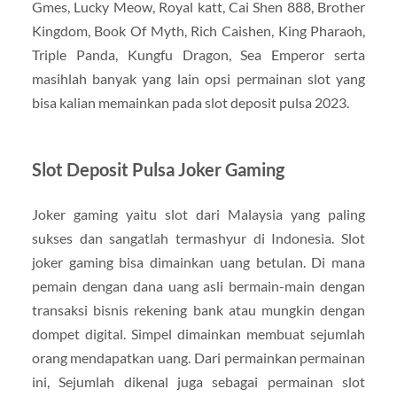
Gmes, Lucky Meow, Royal katt, Cai Shen 888, Brother
Kingdom, Book Of Myth, Rich Caishen, King Pharaoh,
Triple Panda, Kungfu Dragon, Sea Emperor serta
masihlah banyak yang lain opsi permainan slot yang
bisa kalian memainkan pada slot deposit pulsa 2023.
Slot Deposit Pulsa Joker Gaming
Joker gaming yaitu slot dari Malaysia yang paling
sukses dan sangatlah termashyur di Indonesia. Slot
joker gaming bisa dimainkan uang betulan. Di mana
pemain dengan dana uang asli bermain-main dengan
transaksi bisnis rekening bank atau mungkin dengan
dompet digital. Simpel dimainkan membuat sejumlah
orang mendapatkan uang. Dari permainkan permainan
ini, Sejumlah dikenal juga sebagai permainan slot