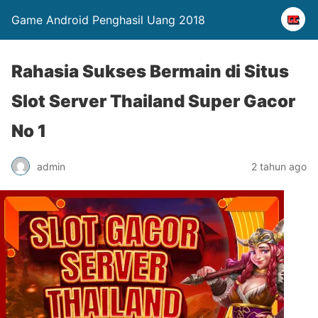
Game Android Penghasil Uang 2018
Rahasia Sukses Bermain di Situs
Slot Server Thailand Super Gacor
No 1
admin
2 tahun ago