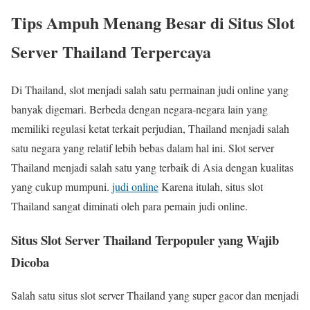
Tips Ampuh Menang Besar di Situs Slot
Server Thailand Terpercaya
Di Thailand, slot menjadi salah satu permainan judi online yang
banyak digemari. Berbeda dengan negara-negara lain yang
memiliki regulasi ketat terkait perjudian, Thailand menjadi salah
satu negara yang relatif lebih bebas dalam hal ini. Slot server
Thailand menjadi salah satu yang terbaik di Asia dengan kualitas
yang cukup mumpuni.
judi online
Karena itulah, situs slot
Thailand sangat diminati oleh para pemain judi online.
Situs Slot Server Thailand Terpopuler yang Wajib
Dicoba
Salah satu situs slot server Thailand yang super gacor dan menjadi