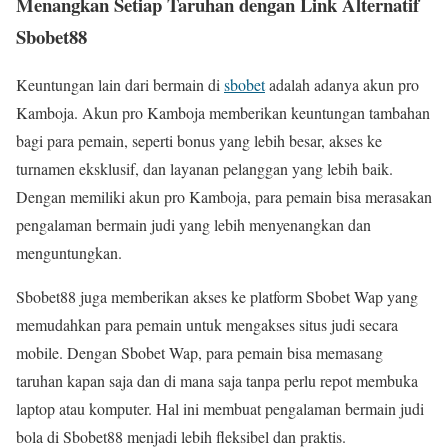
Menangkan Setiap Taruhan dengan Link Alternatif
Sbobet88
Keuntungan lain dari bermain di
sbobet
adalah adanya akun pro
Kamboja. Akun pro Kamboja memberikan keuntungan tambahan
bagi para pemain, seperti bonus yang lebih besar, akses ke
turnamen eksklusif, dan layanan pelanggan yang lebih baik.
Dengan memiliki akun pro Kamboja, para pemain bisa merasakan
pengalaman bermain judi yang lebih menyenangkan dan
menguntungkan.
Sbobet88 juga memberikan akses ke platform Sbobet Wap yang
memudahkan para pemain untuk mengakses situs judi secara
mobile. Dengan Sbobet Wap, para pemain bisa memasang
taruhan kapan saja dan di mana saja tanpa perlu repot membuka
laptop atau komputer. Hal ini membuat pengalaman bermain judi
bola di Sbobet88 menjadi lebih fleksibel dan praktis.