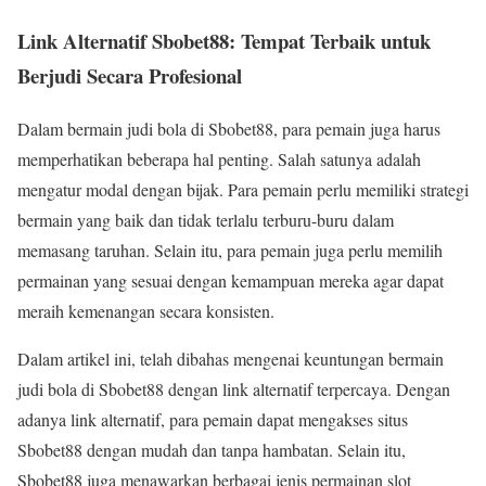
Link Alternatif Sbobet88: Tempat Terbaik untuk
Berjudi Secara Profesional
Dalam bermain judi bola di Sbobet88, para pemain juga harus
memperhatikan beberapa hal penting. Salah satunya adalah
mengatur modal dengan bijak. Para pemain perlu memiliki strategi
bermain yang baik dan tidak terlalu terburu-buru dalam
memasang taruhan. Selain itu, para pemain juga perlu memilih
permainan yang sesuai dengan kemampuan mereka agar dapat
meraih kemenangan secara konsisten.
Dalam artikel ini, telah dibahas mengenai keuntungan bermain
judi bola di Sbobet88 dengan link alternatif terpercaya. Dengan
adanya link alternatif, para pemain dapat mengakses situs
Sbobet88 dengan mudah dan tanpa hambatan. Selain itu,
Sbobet88 juga menawarkan berbagai jenis permainan slot