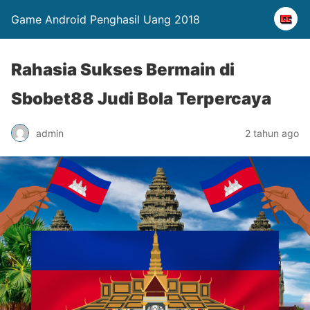
Game Android Penghasil Uang 2018
Rahasia Sukses Bermain di
Sbobet88 Judi Bola Terpercaya
admin
2 tahun ago