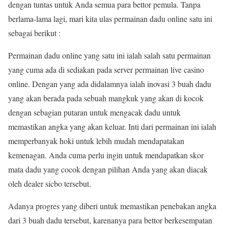
dengan tuntas untuk Anda semua para bettor pemula. Tanpa
berlama-lama lagi, mari kita ulas permainan dadu online satu ini
sebagai berikut :
Permainan dadu online yang satu ini ialah salah satu permainan
yang cuma ada di sediakan pada server permainan live casino
online. Dengan yang ada didalamnya ialah inovasi 3 buah dadu
yang akan berada pada sebuah mangkuk yang akan di kocok
dengan sebagian putaran untuk mengacak dadu untuk
memastikan angka yang akan keluar. Inti dari permainan ini ialah
memperbanyak hoki untuk lebih mudah mendapatakan
kemenagan. Anda cuma perlu ingin untuk mendapatkan skor
mata dadu yang cocok dengan pilihan Anda yang akan diacak
oleh dealer sicbo tersebut.
Adanya progres yang diberi untuk memastikan penebakan angka
dari 3 buah dadu tersebut, karenanya para bettor berkesempatan