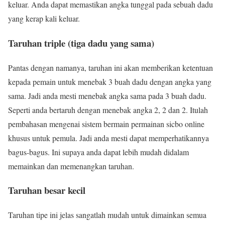
keluar. Anda dapat memastikan angka tunggal pada sebuah dadu
yang kerap kali keluar.
Taruhan triple (tiga dadu yang sama)
Pantas dengan namanya, taruhan ini akan memberikan ketentuan
kepada pemain untuk menebak 3 buah dadu dengan angka yang
sama. Jadi anda mesti menebak angka sama pada 3 buah dadu.
Seperti anda bertaruh dengan menebak angka 2, 2 dan 2. Itulah
pembahasan mengenai sistem bermain permainan sicbo online
khusus untuk pemula. Jadi anda mesti dapat memperhatikannya
bagus-bagus. Ini supaya anda dapat lebih mudah didalam
memainkan dan memenangkan taruhan.
Taruhan besar kecil
Taruhan tipe ini jelas sangatlah mudah untuk dimainkan semua