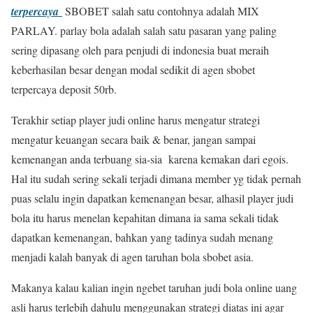
terpercaya
SBOBET salah satu contohnya adalah MIX
PARLAY. parlay bola adalah salah satu pasaran yang paling
sering dipasang oleh para penjudi di indonesia buat meraih
keberhasilan besar dengan modal sedikit di agen sbobet
terpercaya deposit 50rb.
Terakhir setiap player judi online harus mengatur strategi
mengatur keuangan secara baik & benar, jangan sampai
kemenangan anda terbuang sia-sia karena kemakan dari egois.
Hal itu sudah sering sekali terjadi dimana member yg tidak pernah
puas selalu ingin dapatkan kemenangan besar, alhasil player judi
bola itu harus menelan kepahitan dimana ia sama sekali tidak
dapatkan kemenangan, bahkan yang tadinya sudah menang
menjadi kalah banyak di agen taruhan bola sbobet asia.
Makanya kalau kalian ingin ngebet taruhan judi bola online uang
asli harus terlebih dahulu menggunakan strategi diatas ini agar