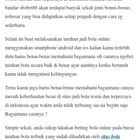
bandar sbobet88 akan terdapat banyak sekali jenis bonus-bonus
terbesar yang bisa didapatkan setiap penjudi dengan cara yg
sederhana.
Selain itu buat melaksanakan taruhan judi bola online
menggunakan smartphone android dan ios kalian kamu terlebih
dulu harus benar-benar memahami bagaimana sih caranya ngebet
taruhan bola secara baik & benar agar nantinya ketika bertaruh
kamu tidak mengalami kebingungan.
Terus kamu juga harus benar-benar memahami bagaimana caraya
meraih keberhasilan besar di situs judi bola resmi dan terpercaya
di indonesia agar waktu anda tidak terbuang sia-sia begitu saja.
Bagaimana caranya ?
Simple sekali, anda cukup lakukan betting bola online pada bursa
taruhan bola terbaik yang sudah dihadirkan oleh
situs bola