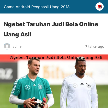
Game Android Penghasil Uang 2018
Ngebet Taruhan Judi Bola Online
Uang Asli
admin
7 tahun ago