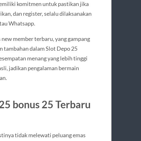
emiliki komitmen untuk pastikan jika
kan, dan register, selalu dilaksanakan
 atau Whatsapp.
us new member terbaru, yang gampang
n tambahan dalam Slot Depo 25
kesempatan menang yang lebih tinggi
sli, jadikan pengalaman bermain
an.
 25 bonus 25 Terbaru
stinya tidak melewati peluang emas