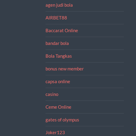
agen judi bola
AIRBET88
Baccarat Online
bandar bola
Bola Tangkas
bonus new member
capsa online
casino
Ceme Online
gates of olympus
Joker123