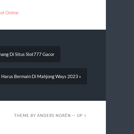
lot Online
ang Di Situs Slot777 Gacor
Harus Bermain Di Mahjong Ways 2023 »
THEME BY
ANDERS NORÉN
—
UP ↑