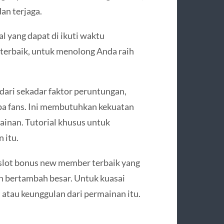
an terjaga.
l yang dapat di ikuti waktu
erbaik, untuk menolong Anda raih
 dari sekadar faktor peruntungan,
apa fans. Ini membutuhkan kekuatan
inan. Tutorial khusus untuk
 itu.
 slot bonus new member terbaik yang
n bertambah besar. Untuk kuasai
 atau keunggulan dari permainan itu.