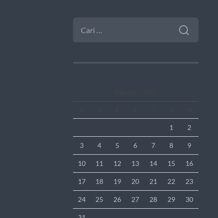
CARI
UNTUK:
Agustus 2026
S
S
R
K
J
S
M
1
2
3
4
5
6
7
8
9
10
11
12
13
14
15
16
17
18
19
20
21
22
23
24
25
26
27
28
29
30
31