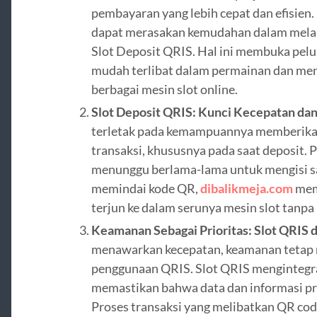
pembayaran yang lebih cepat dan efisie
dapat merasakan kemudahan dalam melak
Slot Deposit QRIS. Hal ini membuka pelu
mudah terlibat dalam permainan dan men
berbagai mesin slot online.
Slot Deposit QRIS: Kunci Kecepatan d
terletak pada kemampuannya memberika
transaksi, khususnya pada saat deposit. P
menunggu berlama-lama untuk mengisi s
memindai kode QR,
dibalikmeja.com
mem
terjun ke dalam serunya mesin slot tanp
Keamanan Sebagai Prioritas: Slot QRIS 
menawarkan kecepatan, keamanan tetap 
penggunaan QRIS. Slot QRIS mengintegra
memastikan bahwa data dan informasi pri
Proses transaksi yang melibatkan QR co