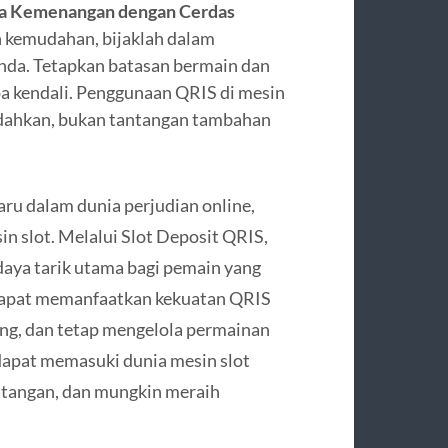
la Kemenangan dengan Cerdas
kemudahan, bijaklah dalam
da. Tetapkan batasan bermain dan
pa kendali. Penggunaan QRIS di mesin
udahkan, bukan tantangan tambahan
ru dalam dunia perjudian online,
n slot. Melalui Slot Deposit QRIS,
aya tarik utama bagi pemain yang
dapat memanfaatkan kekuatan QRIS
ng, dan tetap mengelola permainan
dapat memasuki dunia mesin slot
ntangan, dan mungkin meraih