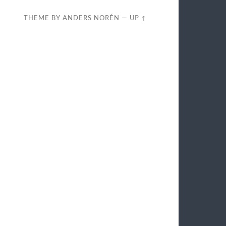
THEME BY
ANDERS NORÉN
—
UP ↑