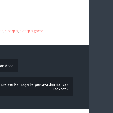
ris
,
slot qris
,
slot qris gacor
ian Anda
an Server Kamboja Terpercaya dan Banyak
Jackpot »