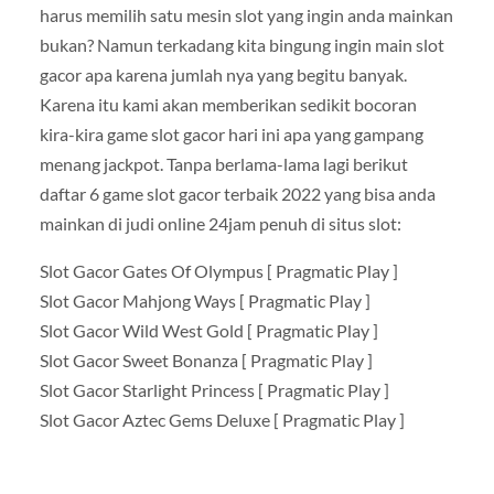
harus memilih satu mesin slot yang ingin anda mainkan
bukan? Namun terkadang kita bingung ingin main slot
gacor apa karena jumlah nya yang begitu banyak.
Karena itu kami akan memberikan sedikit bocoran
kira-kira game slot gacor hari ini apa yang gampang
menang jackpot. Tanpa berlama-lama lagi berikut
daftar 6 game slot gacor terbaik 2022 yang bisa anda
mainkan di judi online 24jam penuh di situs slot:
Slot Gacor Gates Of Olympus [ Pragmatic Play ]
Slot Gacor Mahjong Ways [ Pragmatic Play ]
Slot Gacor Wild West Gold [ Pragmatic Play ]
Slot Gacor Sweet Bonanza [ Pragmatic Play ]
Slot Gacor Starlight Princess [ Pragmatic Play ]
Slot Gacor Aztec Gems Deluxe [ Pragmatic Play ]