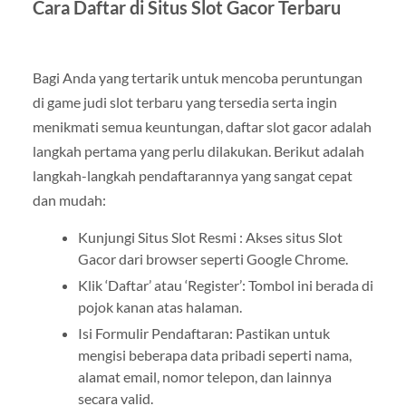
Cara Daftar di Situs Slot Gacor Terbaru
Bagi Anda yang tertarik untuk mencoba peruntungan
di game judi slot terbaru yang tersedia serta ingin
menikmati semua keuntungan, daftar slot gacor adalah
langkah pertama yang perlu dilakukan. Berikut adalah
langkah-langkah pendaftarannya yang sangat cepat
dan mudah:
Kunjungi Situs Slot Resmi : Akses situs Slot
Gacor dari browser seperti Google Chrome.
Klik ‘Daftar’ atau ‘Register’: Tombol ini berada di
pojok kanan atas halaman.
Isi Formulir Pendaftaran: Pastikan untuk
mengisi beberapa data pribadi seperti nama,
alamat email, nomor telepon, dan lainnya
secara valid.