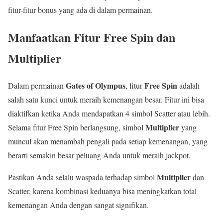
fitur-fitur bonus yang ada di dalam permainan.
Manfaatkan Fitur Free Spin dan
Multiplier
Gates of Olympus
Free Spin
Dalam permainan
, fitur
adalah
salah satu kunci untuk meraih kemenangan besar. Fitur ini bisa
diaktifkan ketika Anda mendapatkan 4 simbol Scatter atau lebih.
Multiplier
Selama fitur Free Spin berlangsung, simbol
yang
muncul akan menambah pengali pada setiap kemenangan, yang
berarti semakin besar peluang Anda untuk meraih jackpot.
Multiplier
Pastikan Anda selalu waspada terhadap simbol
dan
Scatter, karena kombinasi keduanya bisa meningkatkan total
kemenangan Anda dengan sangat signifikan.