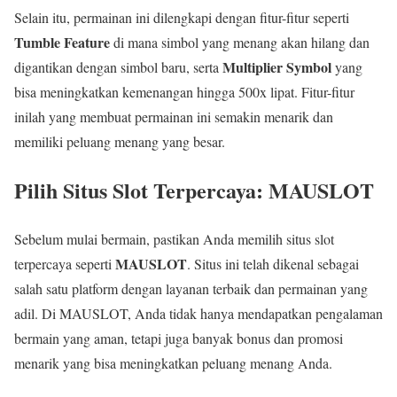
Selain itu, permainan ini dilengkapi dengan fitur-fitur seperti
Tumble Feature
di mana simbol yang menang akan hilang dan
Multiplier Symbol
digantikan dengan simbol baru, serta
yang
bisa meningkatkan kemenangan hingga 500x lipat. Fitur-fitur
inilah yang membuat permainan ini semakin menarik dan
memiliki peluang menang yang besar.
Pilih Situs Slot Terpercaya: MAUSLOT
Sebelum mulai bermain, pastikan Anda memilih situs slot
MAUSLOT
terpercaya seperti
. Situs ini telah dikenal sebagai
salah satu platform dengan layanan terbaik dan permainan yang
adil. Di MAUSLOT, Anda tidak hanya mendapatkan pengalaman
bermain yang aman, tetapi juga banyak bonus dan promosi
menarik yang bisa meningkatkan peluang menang Anda.