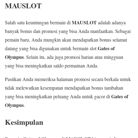
MAUSLOT
MAUSLOT
Salah satu keuntungan bermain di
adalah adanya
banyak bonus dan promosi yang bisa Anda manfaatkan. Sebagai
pemain baru, Anda mungkin akan mendapatkan bonus selamat
Gates of
datang yang bisa digunakan untuk bermain slot
Olympus
. Selain itu, ada juga promosi harian atau mingguan
yang bisa meningkatkan saldo permainan Anda.
Pastikan Anda memeriksa halaman promosi secara berkala untuk
tidak melewatkan kesempatan mendapatkan bonus tambahan
Gates of
yang bisa meningkatkan peluang Anda untuk gacor di
Olympus
.
Kesimpulan