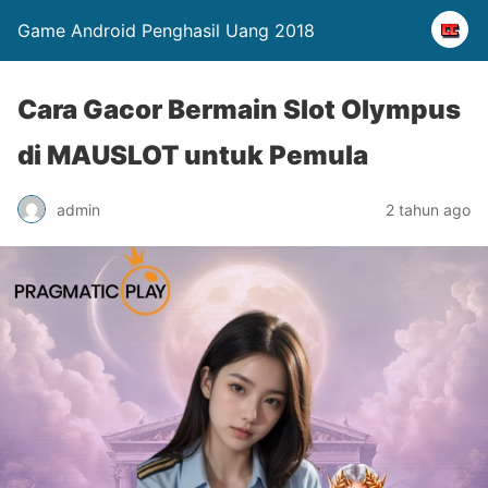
Game Android Penghasil Uang 2018
Cara Gacor Bermain Slot Olympus
di MAUSLOT untuk Pemula
admin
2 tahun ago