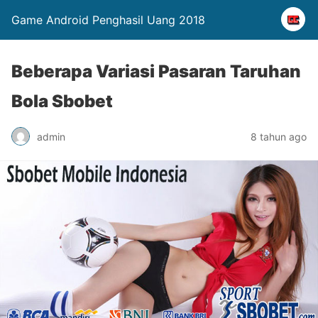
Game Android Penghasil Uang 2018
Beberapa Variasi Pasaran Taruhan
Bola Sbobet
admin
8 tahun ago