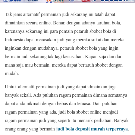
Tak jenis alternatif permainan judi sekarang ini telah dapat
dimainkan secara online. Benar, dengan adanya taruhan bola,
karenanya sekarang ini para pemain petaruh sbobet bola di
Indonesia dapat merasakan judi yang mereka sukai dan mereka
inginkan dengan mudahnya. petaruh sbobet bola yang ingin
bermain judi sekarang tak lagi kesusahan. Kapan saja dan dari
mana saja mau bermain, mereka dapat bertaruh sbobet dengan
mudah.
Untuk alternatif permainan judi yang dapat idmainkan juga
banyak sekali. Ada puluhan ragam permainan dimana semuanya
dapat anda nikmati dengan bebas dan leluasa. Dair puluhan
ragam permainan yang ada, judi bola sbobet online menjadi
ragam permainan judi yang seperti itu menarik perhatian. Banyak
judi bola deposit murah terpercaya
orang orang yang bermain
.