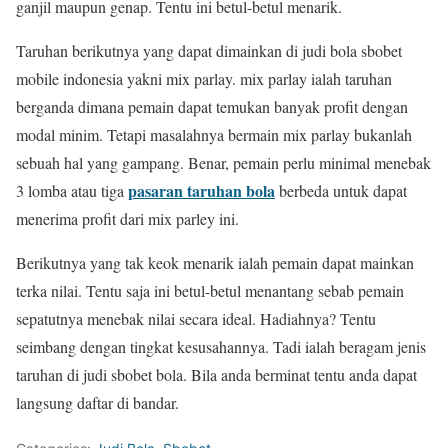
ganjil maupun genap. Tentu ini betul-betul menarik.
Taruhan berikutnya yang dapat dimainkan di judi bola sbobet
mobile indonesia yakni mix parlay. mix parlay ialah taruhan
berganda dimana pemain dapat temukan banyak profit dengan
modal minim. Tetapi masalahnya bermain mix parlay bukanlah
sebuah hal yang gampang. Benar, pemain perlu minimal menebak
pasaran taruhan bola
3 lomba atau tiga
berbeda untuk dapat
menerima profit dari mix parley ini.
Berikutnya yang tak keok menarik ialah pemain dapat mainkan
terka nilai. Tentu saja ini betul-betul menantang sebab pemain
sepatutnya menebak nilai secara ideal. Hadiahnya? Tentu
seimbang dengan tingkat kesusahannya. Tadi ialah beragam jenis
taruhan di judi sbobet bola. Bila anda berminat tentu anda dapat
langsung daftar di bandar.